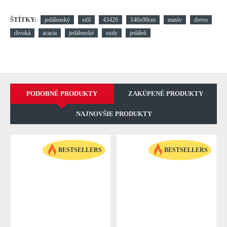
ŠTÍTKY:
jedálenský
stôl
43426
140x90cm
masív
drevo
divoká
acacia
jedálenské
stoly
jedáleň
PODOBNÉ PRODUKTY
ZAKÚPENÉ PRODUKTY
NAJNOVŠIE PRODUKTY
BESTSELLERS
BESTSELLERS