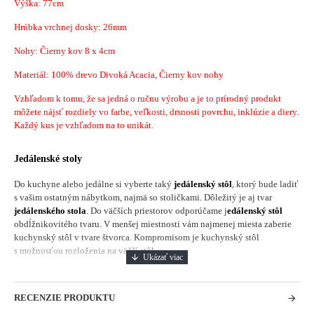
Výška: 77cm
Hrúbka vrchnej dosky: 26mm
Nohy: Čierny kov 8 x 4cm
Materiál: 100% drevo Divoká Acacia, Čierny kov nohy
Vzhľadom k tomu, že sa jedná o ručnu výrobu a je to prírodný produkt
môžete nájsť rozdiely vo farbe, veľkosti, drsnosti povrchu, inklúzie a diery.
Každý kus je vzhľadom na to unikát.
Jedálenské stoly
Do kuchyne alebo jedálne si vyberte taký
jedálenský stôl
, ktorý bude ladiť
s vašim ostatným nábytkom, najmä so stoličkami. Dôležitý je aj tvar
jedálenského stola
. Do väčších priestorov odporúčame j
edálenský stôl
obdĺžnikovitého tvaru. V menšej miestnosti vám najmenej miesta zaberie
kuchynský stôl v tvare štvorca. Kompromisom je kuchynský stôl
s možnosťou rozloženia na väčší stôl.
RECENZIE PRODUKTU