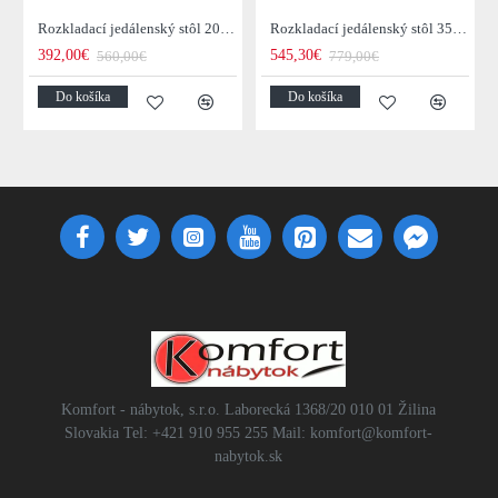
Rozkladací jedálenský stôl 20976 120/200x80cm Masív drevo Palisander
Rozkladací jedálenský stôl 35299 160/240x100cm Masív drevo Palisander
392,00€
545,30€
560,00€
779,00€
Do košíka
Do košíka
Komfort - nábytok, s.r.o. Laborecká 1368/20 010 01 Žilina
Slovakia Tel: +421 910 955 255 Mail: komfort@komfort-
nabytok.sk