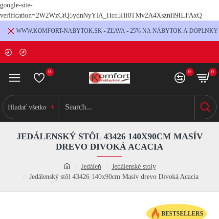
google-site-
verification=2W2WzCtQ5ydnNyYlA_Hcc5Hi0TMv2A4XsznH9ILFAxQ
WWW.KOMFORT-NABYTOK.SK - ZĽAVA - 25% NA NÁBYTOK A DOPLNKY
0
0
0
Hladať všetko
JEDÁLENSKÝ STÔL 43426 140X90CM MASÍV
DREVO DIVOKÁ ACACIA
Jedáleň
Jedálenské stoly
Jedálenský stôl 43426 140x90cm Masív drevo Divoká Acacia
BESTSELLERS