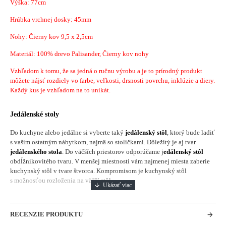
Výška: 77cm
Hrúbka vrchnej dosky: 45mm
Nohy: Čierny kov 9,5 x 2,5cm
Materiál: 100% drevo Palisander, Čierny kov nohy
Vzhľadom k tomu, že sa jedná o ručnu výrobu a je to prírodný produkt
môžete nájsť rozdiely vo farbe, veľkosti, drsnosti povrchu, inklúzie a diery.
Každý kus je vzhľadom na to unikát.
Jedálenské stoly
Do kuchyne alebo jedálne si vyberte taký
jedálenský stôl
, ktorý bude ladiť
s vašim ostatným nábytkom, najmä so stoličkami. Dôležitý je aj tvar
jedálenského stola
. Do väčších priestorov odporúčame j
edálenský stôl
obdĺžnikovitého tvaru. V menšej miestnosti vám najmenej miesta zaberie
kuchynský stôl v tvare štvorca. Kompromisom je kuchynský stôl
s možnosťou rozloženia na väčší stôl.
RECENZIE PRODUKTU