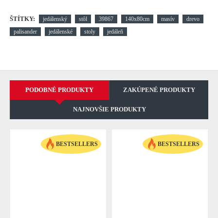
ŠTÍTKY:
jedálenský
stôl
39867
140x80cm
masív
drevo
palisander
jedálenské
stoly
jedáleň
PODOBNÉ PRODUKTY
ZAKÚPENÉ PRODUKTY
NAJNOVŠIE PRODUKTY
BESTSELLERS
BESTSELLERS