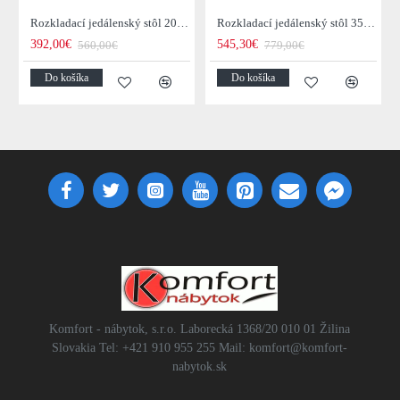
Rozkladací jedálenský stôl 20976 120/200x80cm Masív drevo Palisander
Rozkladací jedálenský stôl 35299 160/240x100cm Masív drevo Palisander
392,00€
545,30€
560,00€
779,00€
Do košíka
Do košíka
Komfort - nábytok, s.r.o. Laborecká 1368/20 010 01 Žilina
Slovakia Tel: +421 910 955 255 Mail: komfort@komfort-
nabytok.sk