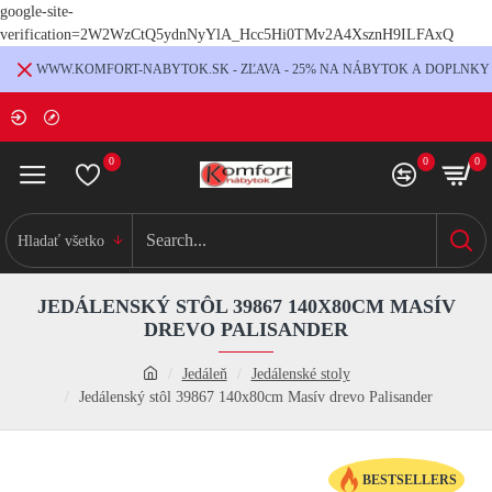
google-site-
verification=2W2WzCtQ5ydnNyYlA_Hcc5Hi0TMv2A4XsznH9ILFAxQ
WWW.KOMFORT-NABYTOK.SK - ZĽAVA - 25% NA NÁBYTOK A DOPLNKY
0
0
0
Hladať všetko
JEDÁLENSKÝ STÔL 39867 140X80CM MASÍV
DREVO PALISANDER
Jedáleň
Jedálenské stoly
Jedálenský stôl 39867 140x80cm Masív drevo Palisander
BESTSELLERS