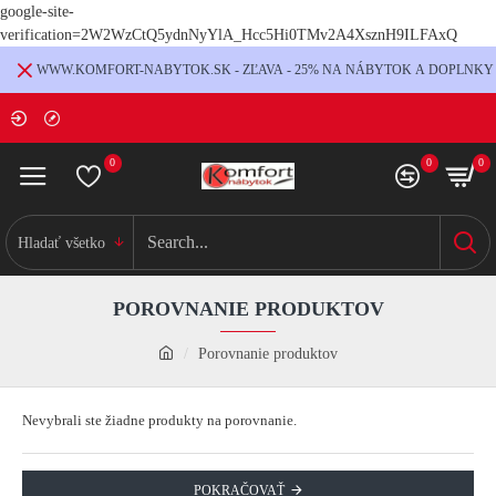
google-site-
verification=2W2WzCtQ5ydnNyYlA_Hcc5Hi0TMv2A4XsznH9ILFAxQ
WWW.KOMFORT-NABYTOK.SK - ZĽAVA - 25% NA NÁBYTOK A DOPLNKY
0
0
0
Hladať všetko
POROVNANIE PRODUKTOV
Porovnanie produktov
Nevybrali ste žiadne produkty na porovnanie.
POKRAČOVAŤ