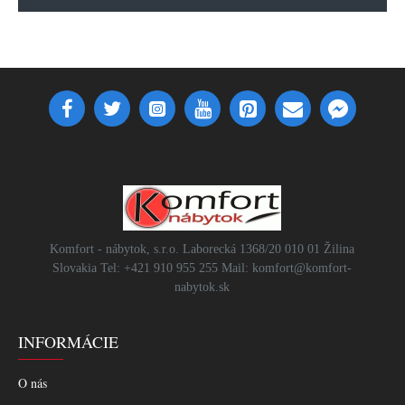
Komfort - nábytok, s.r.o. Laborecká 1368/20 010 01 Žilina
Slovakia Tel: +421 910 955 255 Mail: komfort@komfort-
nabytok.sk
INFORMÁCIE
O nás