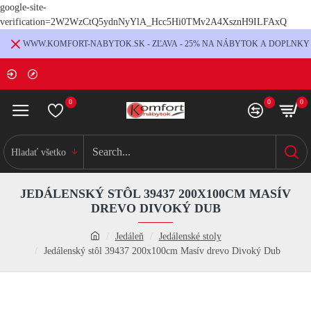
google-site-
verification=2W2WzCtQ5ydnNyYlA_Hcc5Hi0TMv2A4XsznH9ILFAxQ
WWW.KOMFORT-NABYTOK.SK - ZĽAVA - 25% NA NÁBYTOK A DOPLNKY
0
0
0
Hladať všetko
JEDÁLENSKÝ STÔL 39437 200X100CM MASÍV
DREVO DIVOKÝ DUB
Jedáleň
Jedálenské stoly
Jedálenský stôl 39437 200x100cm Masív drevo Divoký Dub