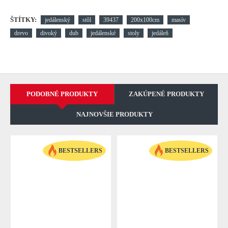
ŠTÍTKY:
jedálenský
stôl
39437
200x100cm
masív
drevo
divoký
dub
jedálenské
stoly
jedáleň
PODOBNÉ PRODUKTY
ZAKÚPENÉ PRODUKTY
NAJNOVŠIE PRODUKTY
BESTSELLERS
BESTSELLERS