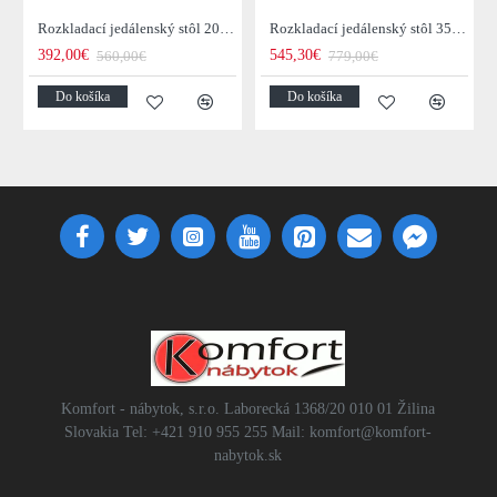
Rozkladací jedálenský stôl 20976 120/200x80cm Masív drevo Palisander
Rozkladací jedálenský stôl 35299 160/240x100cm Masív drevo Palisander
392,00€
545,30€
560,00€
779,00€
Do košíka
Do košíka
Komfort - nábytok, s.r.o. Laborecká 1368/20 010 01 Žilina
Slovakia Tel: +421 910 955 255 Mail: komfort@komfort-
nabytok.sk