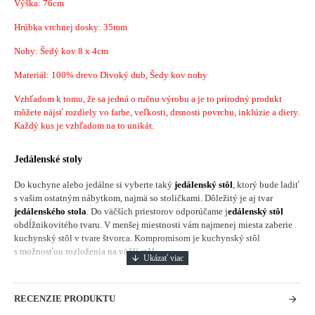
Výška: 76cm
Hrúbka vrchnej dosky: 35mm
Nohy: Šedý kov 8 x 4cm
Materiál: 100% drevo Divoký dub, Šedy kov nohy
Vzhľadom k tomu, že sa jedná o ručnu výrobu a je to prírodný produkt
môžete nájsť rozdiely vo farbe, veľkosti, drsnosti povrchu, inklúzie a diery.
Každý kus je vzhľadom na to unikát.
Jedálenské stoly
Do kuchyne alebo jedálne si vyberte taký
jedálenský stôl
, ktorý bude ladiť
s vašim ostatným nábytkom, najmä so stoličkami. Dôležitý je aj tvar
jedálenského stola
. Do väčších priestorov odporúčame j
edálenský stôl
obdĺžnikovitého tvaru. V menšej miestnosti vám najmenej miesta zaberie
kuchynský stôl v tvare štvorca. Kompromisom je kuchynský stôl
s možnosťou rozloženia na väčší stôl.
RECENZIE PRODUKTU