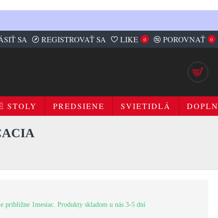
ÁSIŤ SA
REGISTROVAŤ SA
LIKE
POROVNAŤ
0
0
É STOLY
PREDSIENE
SVIETIDLÁ
DOPL
CACIA
e približne 1mesiac. Produkty skladom u nás 3-5 dní