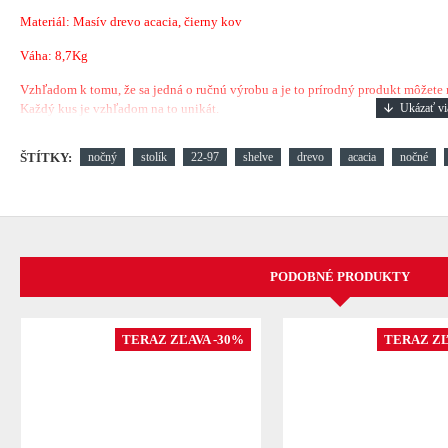
Materiál: Masív drevo acacia, čierny kov
Váha: 8,7Kg
Vzhľadom k tomu, že sa jedná o ručnú výrobu a je to prírodný produkt môžete náj
Každý kus je vzhľadom na to unikát.
ŠTÍTKY:
nočný
stolík
22-97
shelve
drevo
acacia
nočné
PODOBNÉ PRODUKTY
TERAZ ZĽAVA -30%
TERAZ ZĽ