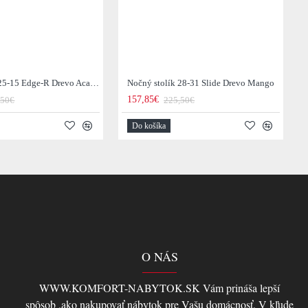
Nočný stolík 25-15 Edge-R Drevo Acacia
Nočný stolík 28-31 Slide Drevo Mango
157,85€
,50€
225,50€
Do košíka
O NÁS
WWW.KOMFORT-NABYTOK.SK Vám prináša lepší
spôsob ,ako nakupovať nábytok pre Vašu domácnosť. V kľude