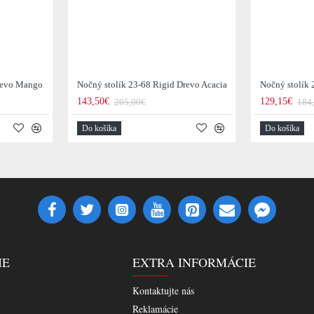
revo Mango
Nočný stolík 23-68 Rigid Drevo Acacia
143,50€
129,15€
205,00€
184
Do košíka
Do košíka
IE
EXTRA INFORMÁCIE
Kontaktujte nás
Reklamácie