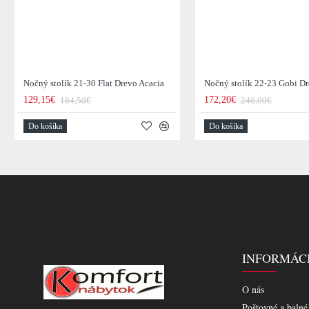
Nočný stolík 21-30 Flat Drevo Acacia
Nočný stolík 22-23 Gobi D
129,15€
172,20€
184,50€
246,00€
Do košíka
Do košíka
INFORMÁC
O nás
Poštovné a balné