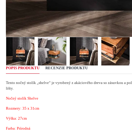
POPIS PRODUKTU
RECENZIE PRODUKTU
Tento nočný stolík „shelve“ je vyrobený z akáciového dreva so zásuvkou a pol
lišty.
Nočný stolík Shelve
Rozmery:
35 x 31
cm
Výška: 27cm
Farba: Prírodná