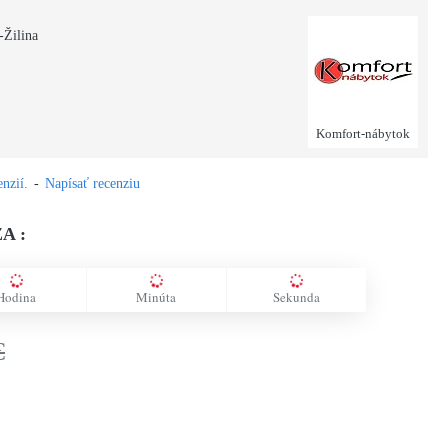
-Žilina
Komfort-nábytok
nzií.
-
Napísať recenziu
A :
Hodina
Minúta
Sekunda
€