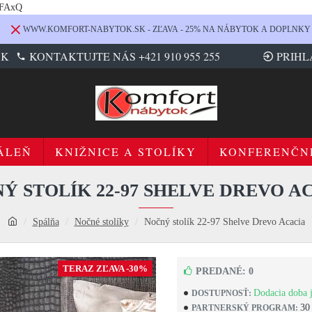
LFAxQ
WWW.KOMFORT-NABYTOK.SK - ZĽAVA - 25% NA NÁBYTOK A DOPLNKY
SK
KONTAKTUJTE NÁS +421 910 955 255
PRIHL
ÁLEŇ
KNIŽNICE A STOLÍKY
KONFERENČN
Ý STOLÍK 22-97 SHELVE DREVO A
Spálňa
Nočné stolíky
Nočný stolík 22-97 Shelve Drevo Acacia
TERAZ ZĽAVA -30%
PREDANÉ: 0
Dodacia doba j
DOSTUPNOSŤ:
30
PARTNERSKÝ PROGRAM: