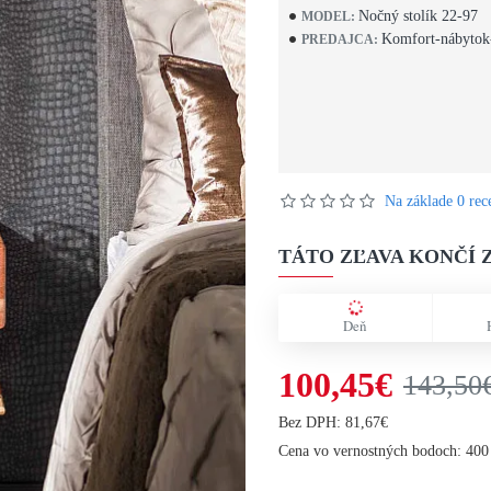
Nočný stolík 22-97
MODEL:
Komfort-nábytok
PREDAJCA:
Na základe 0 rece
TÁTO ZĽAVA KONČÍ Z
Deň
100,45€
143,50
Bez DPH: 81,67€
Cena vo vernostných bodoch: 400