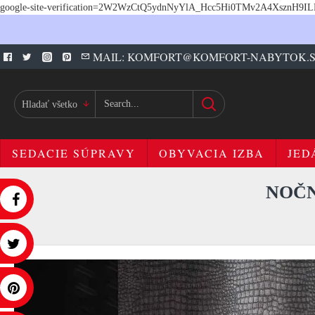
google-site-verification=2W2WzCtQ5ydnNyYlA_Hcc5Hi0TMv2A4XsznH9I
MAIL: KOMFORT@KOMFORT-NABYTOK.
Hladať všetko
SEDACIE SÚPRAVY
OBYVACIA IZBA
JED
NOČN