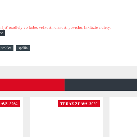
sť rozdiely vo farbe, veľkosti, drsnosti povrchu, inklúzie a diery.
stolíky
spálňa
AVA -30%
TERAZ ZĽAVA -30%