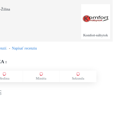
-Žilina
Komfort-nábytok
nzií.
-
Napísať recenziu
A :
Hodina
Minúta
Sekunda
€