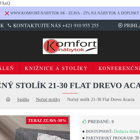
LFAxQ
WWW.KOMFORT-NABYTOK.SK - ZĽAVA - 25% NA NÁBYTOK A DOPLNKY
SK
KONTAKTUJTE NÁS +421 910 955 255
PRIHL
ÁLEŇ
KNIŽNICE A STOLÍKY
KONFERENČN
NÝ STOLÍK 21-30 FLAT DREVO AC
Spálňa
Nočné stolíky
Nočný stolík 21-30 Flat Drevo Acacia
TERAZ ZĽAVA -30%
PREDANÉ: 0
Dodacia doba j
DOSTUPNOSŤ:
30
PARTNERSKÝ PROGRAM: