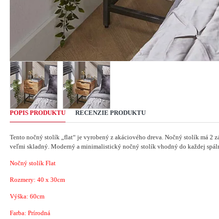
POPIS PRODUKTU
RECENZIE PRODUKTU
Tento nočný stolík „flat“ je vyrobený z akáciového dreva.
Nočný stolík má 2 z
veľmi skladný.
Moderný a minimalistický nočný stolík vhodný do každej spál
Nočný stolík Flat
Rozmery:
40 x 30
cm
Výška: 60cm
Farba: Prírodná