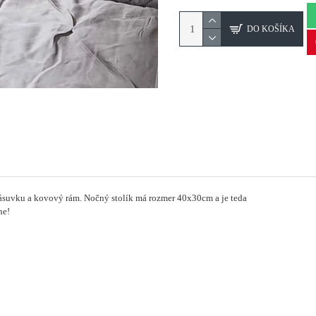
DO KOŠÍKA
ásuvku a kovový rám.
Nočný stolík má rozmer 40x30cm a je teda
ne!