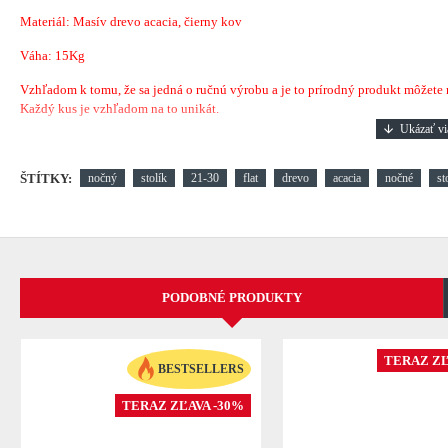
Materiál: Masív drevo acacia, čierny kov
Váha: 15Kg
Vzhľadom k tomu, že sa jedná o ručnú výrobu a je to prírodný produkt môžete náj
Každý kus je vzhľadom na to unikát.
ŠTÍTKY:
nočný
stolík
21-30
flat
drevo
acacia
nočné
st
PODOBNÉ PRODUKTY
TERAZ ZĽ
BESTSELLERS
TERAZ ZĽAVA -30%