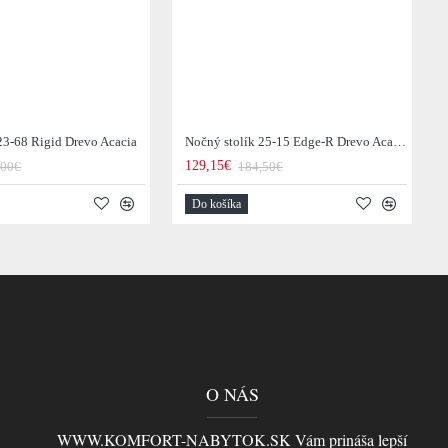
23-68 Rigid Drevo Acacia
Nočný stolík 25-15 Edge-R Drevo Acacia
129,15€
,00€
184,50€
Do košíka
O NÁS
WWW.KOMFORT-NABYTOK.SK Vám prináša lepší