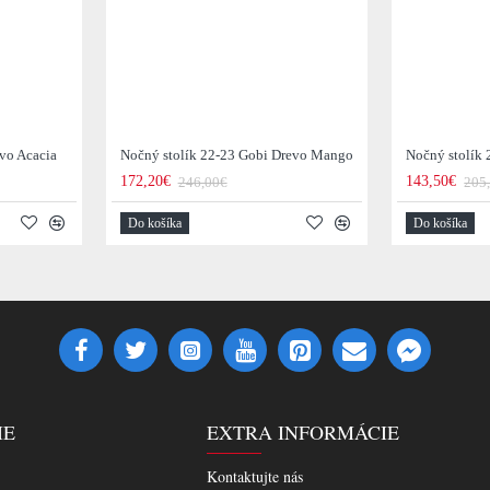
evo Acacia
Nočný stolík 22-23 Gobi Drevo Mango
Nočný stolík 
172,20€
143,50€
246,00€
205
Do košíka
Do košíka
IE
EXTRA INFORMÁCIE
Kontaktujte nás