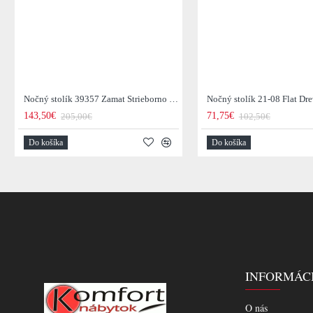
Nočný stolík 39357 Zamat Strieborno šedý
Nočný stolík 21-08 Flat Dr
143,50€
71,75€
205,00€
102,50€
Do košíka
Do košíka
INFORMÁC
O nás