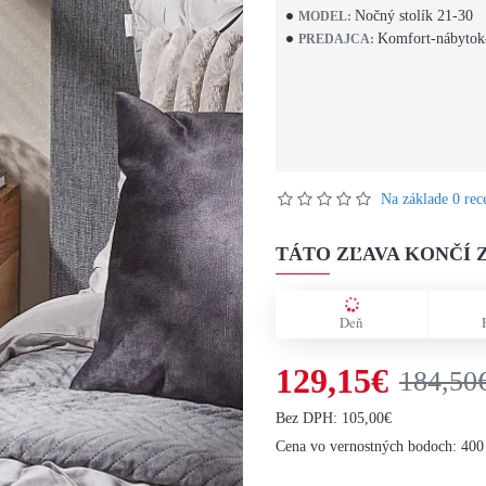
Nočný stolík 21-30
MODEL:
Komfort-nábytok
PREDAJCA:
Na základe 0 rece
TÁTO ZĽAVA KONČÍ Z
Deň
129,15€
184,50
Bez DPH: 105,00€
Cena vo vernostných bodoch: 400