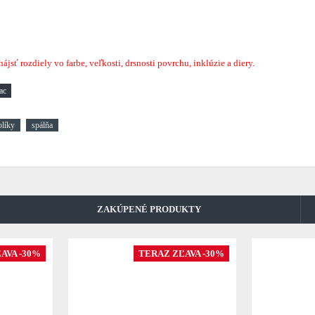
sť rozdiely vo farbe, veľkosti, drsnosti povrchu, inklúzie a diery.
olíky
spálňa
ZAKÚPENÉ PRODUKTY
AVA -30%
TERAZ ZĽAVA -30%