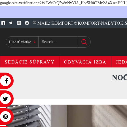
google-site-verification=2W2WzCtQ5ydnNyYlA_Hcc5Hi0TMv2A4XsznH9I
MAIL: KOMFORT@KOMFORT-NABYTOK.
Hladať všetko
SEDACIE SÚPRAVY
OBYVACIA IZBA
JED
NOČ