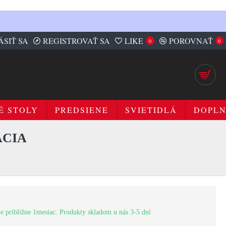
ÁSIŤ SA
REGISTROVAŤ SA
LIKE
POROVNAŤ
0
0
É STOLY
PREDSIENE
SVIETIDLÁ
DOPL
ACIA
e približne 1mesiac. Produkty skladom u nás 3-5 dní