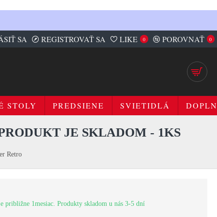
ÁSIŤ SA
REGISTROVAŤ SA
LIKE
POROVNAŤ
0
0
É STOLY
PREDSIENE
SVIETIDLÁ
DOPL
 PRODUKT JE SKLADOM - 1KS
er Retro
e približne 1mesiac. Produkty skladom u nás 3-5 dní