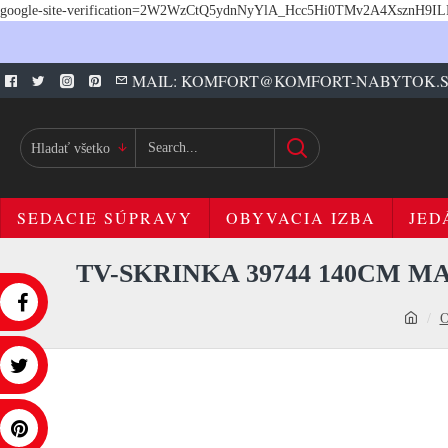
google-site-verification=2W2WzCtQ5ydnNyYlA_Hcc5Hi0TMv2A4XsznH9I
MAIL: KOMFORT@KOMFORT-NABYTOK.
Hladať všetko
SEDACIE SÚPRAVY
OBYVACIA IZBA
JED
TV-SKRINKA 39744 140CM M
O