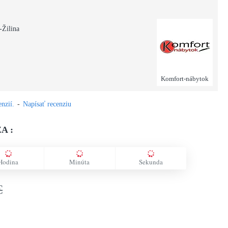
-Žilina
Komfort-nábytok
nzií.
-
Napísať recenziu
A :
Hodina
Minúta
Sekunda
€