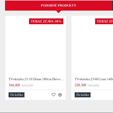
PODOBNÉ PRODUKTY
TERAZ ZĽAVA -30%
TERAZ ZĽ
TV-skrinka 21-19 Demn 180cm Drevo Acacia
344,40€
258,30€
492,00€
369,00€
Do košíka
Do košíka