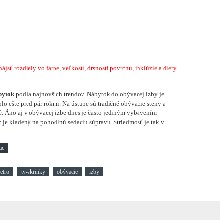
sť rozdiely vo farbe, veľkosti, drsnosti povrchu, inklúzie a diery.
bytok
podľa najnovších trendov. Nábytok do obývacej izby je
lo ešte pred pár rokmi. Na ústupe sú tradičné obývacie steny a
. Áno aj v obývacej izbe dnes je často jediným vybavením
 je kladený na pohodlnú sedaciu súpravu. Striedmosť je tak v
retro
tv-skrinky
obývacie
izby