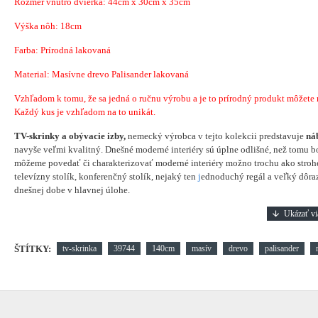
Rozmer vnútro dvierka: 44cm x 30cm x 35cm
Výška nôh: 18cm
Farba: Prírodná lakovaná
Material: Masívne drevo Palisander lakovaná
Vzhľadom k tomu, že sa jedná o ručnu výrobu a je to prírodný produkt môžete náj
Každý kus je vzhľadom na to unikát.
TV-skrinky a obývacie izby,
nemecký výrobca v tejto kolekcii predstavuje
ná
navyše veľmi kvalitný. Dnešné moderné interiéry sú úplne odlišné, než tomu bo
môžeme povedať či charakterizovať moderné interiéry možno trochu ako strohé
televízny stolík, konferenčný stolík, nejaký ten
j
ednoduchý regál a veľký dôraz
dnešnej dobe v hlavnej úlohe.
ŠTÍTKY:
tv-skrinka
39744
140cm
masív
drevo
palisander