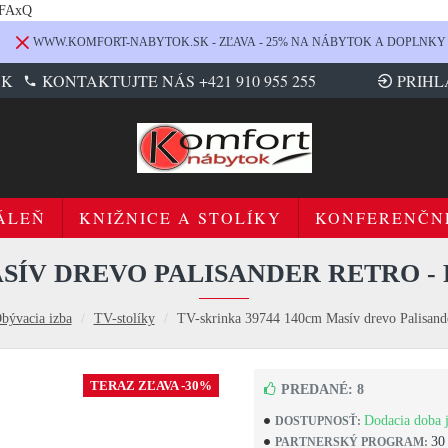
LFAxQ
WWW.KOMFORT-NABYTOK.SK - ZĽAVA - 25% NA NÁBYTOK A DOPLNKY
SK
KONTAKTUJTE NÁS +421 910 955 255
PRIHL
ÁLEŇ
KNIŽNICE A STOLÍKY
KONFERENČN
ASÍV DREVO PALISANDER RETRO -
bývacia izba
TV-stolíky
TV-skrinka 39744 140cm Masív drevo Palisand
TERAZ ZĽAVA -30%
PREDANÉ: 8
Dodacia doba j
DOSTUPNOSŤ:
30
PARTNERSKÝ PROGRAM: