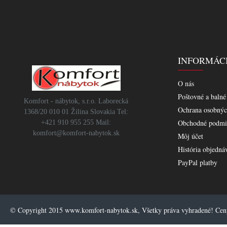
INFORMÁC
O nás
Poštovné a balné
Komfort - nábytok, s.r.o. Laborecká
Ochrana osobnýc
1368/20 010 01 Žilina Slovakia Tel:
Obchodné podmi
+421 910 955 255 Mail:
komfort@komfort-nabytok.sk
Môj účet
História objedná
PayPal platby
© Copyright 2015 www.komfort-nabytok.sk, Všetky práva vyhradené! Ce