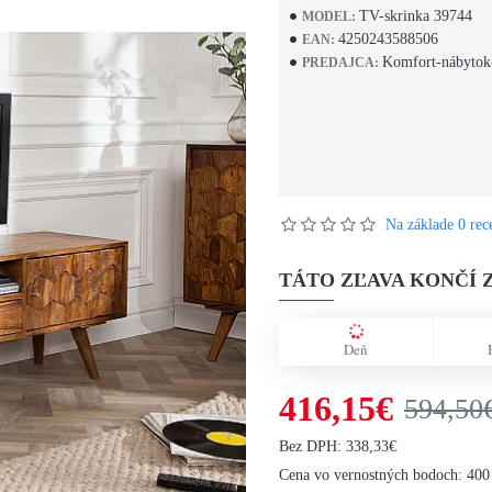
TV-skrinka 39744
MODEL:
4250243588506
EAN:
Komfort-nábytok
PREDAJCA:
Na základe 0 rece
TÁTO ZĽAVA KONČÍ Z
Deň
416,15€
594,50
Bez DPH: 338,33€
Cena vo vernostných bodoch: 400