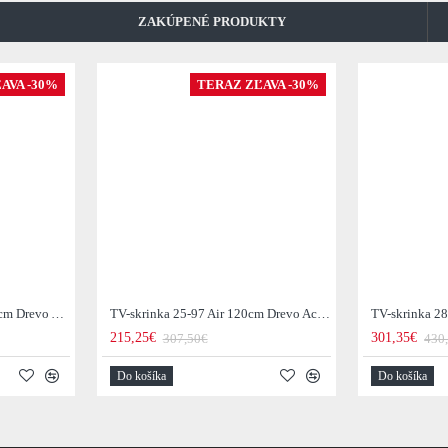
ZAKÚPENÉ PRODUKTY
AVA -30%
TERAZ ZĽAVA -30%
TV-skrinka 23-66 Lean 140cm Drevo Acacia
TV-skrinka 25-97 Air 120cm Drevo Acacia
215,25€
301,35€
307,50€
430
Do košíka
Do košíka