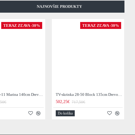
NAJNOVŠIE PRODUKTY
TERAZ ZĽAVA -30%
TERAZ ZĽAVA -30%
TV-skrinka 28-11 Marina 140cm Drevo Mango
TV-skrinka 28-50 Block 135cm Drevo Acacia
502,25€
,50€
717,50€
Do košíka