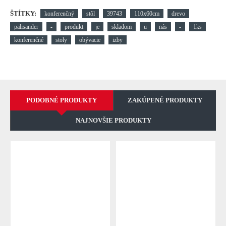
ŠTÍTKY:
konferenčný
stôl
39743
110x60cm
drevo
palisander
-
produkt
je
skladom
u
nás
-
1ks
konferenčné
stoly
obývacie
izby
PODOBNÉ PRODUKTY
ZAKÚPENÉ PRODUKTY
NAJNOVŠIE PRODUKTY