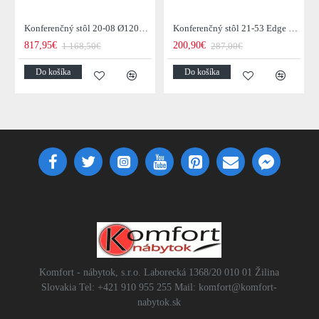
Konferenčný stôl 20-08 Ø120cm Daytona Drevo Orech-Saja
Konferenčný stôl 21-53 Edge 50x50cm 4-set Drevo Acacia
817,95€
200,90€
1 168,50€
287,00€
Do košíka
Do košíka
Komfort - nábytok, s.r.o. Laborecká 1368/20 010 01 Žilina
Slovakia Tel: +421 910 955 255 Mail: komfort@komfort-
nabytok.sk