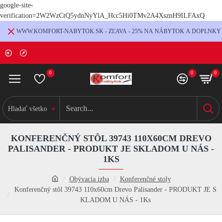
google-site-
verification=2W2WzCtQ5ydnNyYlA_Hcc5Hi0TMv2A4XsznH9ILFAxQ
WWW.KOMFORT-NABYTOK.SK - ZĽAVA - 25% NA NÁBYTOK A DOPLNKY
0
0
0
Hladať všetko
KONFERENČNÝ STÔL 39743 110X60CM DREVO
PALISANDER - PRODUKT JE SKLADOM U NÁS -
1KS
Obývacia izba
Konferenčné stoly
Konferenčný stôl 39743 110x60cm Drevo Palisander - PRODUKT JE S
KLADOM U NÁS - 1Ks