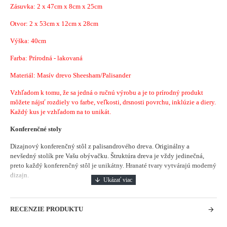
Zásuvka: 2 x
47cm x 8cm x 25cm
Otvor: 2 x
53cm x 12cm x 28cm
Výška: 40cm
Farba: Prírodná - lakovaná
Materiál: Masív drevo Sheesham/Palisander
Vzhľadom k tomu, že sa jedná o ručnú výrobu a je to prírodný produkt
môžete nájsť rozdiely vo farbe, veľkosti, drsnosti povrchu, inklúzie a diery.
Každý kus je vzhľadom na to unikát.
Konferenčné stoly
Dizajnový konferenčný stôl z palisandrového dreva.
Originálny a
nevšedný stolík pre Vašu obývačku.
Štruktúra dreva je vždy jedinečná,
preto každý konferenčný stôl je unikátny. Hranaté tvary vytvárajú moderný
dizajn.
RECENZIE PRODUKTU