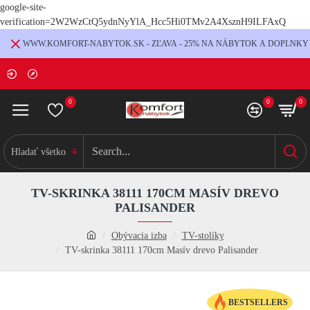
google-site-
verification=2W2WzCtQ5ydnNyYlA_Hcc5Hi0TMv2A4XsznH9ILFAxQ
WWW.KOMFORT-NABYTOK.SK - ZĽAVA - 25% NA NÁBYTOK A DOPLNKY
0
0
0
Hladať všetko
TV-SKRINKA 38111 170CM MASÍV DREVO
PALISANDER
Obývacia izba
TV-stolíky
TV-skrinka 38111 170cm Masív drevo Palisander
BESTSELLERS