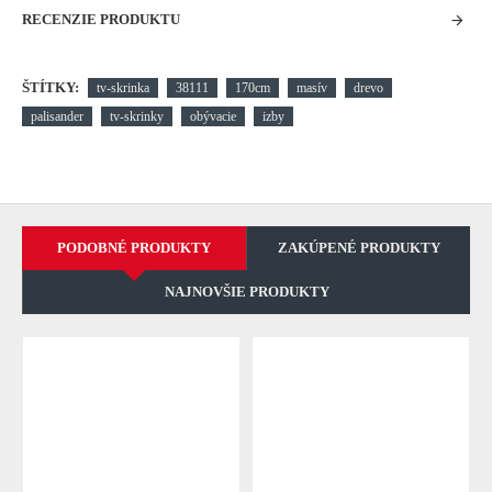
RECENZIE PRODUKTU
ŠTÍTKY:
tv-skrinka
38111
170cm
masív
drevo
palisander
tv-skrinky
obývacie
izby
PODOBNÉ PRODUKTY
ZAKÚPENÉ PRODUKTY
NAJNOVŠIE PRODUKTY