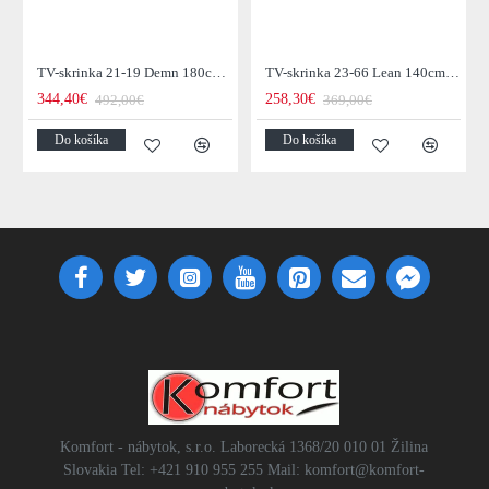
TV-skrinka 21-19 Demn 180cm Drevo Acacia
TV-skrinka 23-66 Lean 140cm Drevo Acacia
344,40€
258,30€
492,00€
369,00€
Do košíka
Do košíka
Komfort - nábytok, s.r.o. Laborecká 1368/20 010 01 Žilina
Slovakia Tel: +421 910 955 255 Mail: komfort@komfort-