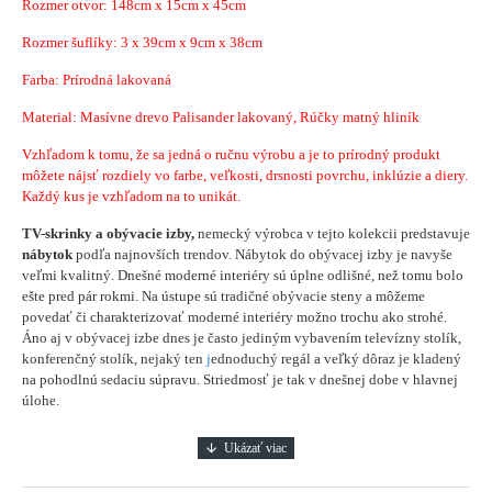
Rozmer otvor: 148cm x 15cm x 45cm
Rozmer šuflíky: 3 x 39cm x 9cm x 38cm
Farba: Prírodná lakovaná
Material: Masívne drevo Palisander lakovaný, Rúčky matný hliník
Vzhľadom k tomu, že sa jedná o ručnu výrobu a je to prírodný produkt
môžete nájsť rozdiely vo farbe, veľkosti, drsnosti povrchu, inklúzie a diery.
Každý kus je vzhľadom na to unikát.
TV-skrinky a obývacie izby,
nemecký výrobca v tejto kolekcii predstavuje
nábytok
podľa najnovších trendov. Nábytok do obývacej izby je navyše
veľmi kvalitný. Dnešné moderné interiéry sú úplne odlišné, než tomu bolo
ešte pred pár rokmi. Na ústupe sú tradičné obývacie steny a môžeme
povedať či charakterizovať moderné interiéry možno trochu ako strohé.
Áno aj v obývacej izbe dnes je často jediným vybavením televízny stolík,
konferenčný stolík, nejaký ten
j
ednoduchý regál a veľký dôraz je kladený
na pohodlnú sedaciu súpravu. Striedmosť je tak v dnešnej dobe v hlavnej
úlohe.