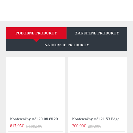
PODOBNÉ PRODUKTY
ZAKÚPENÉ PRODUKTY
NAJNOVŠIE PRODUKTY
Konferenčný stôl 20-08 Ø120cm Daytona Drevo Orech-Saja
Konferenčný stôl 21-53 Edge 50x50cm 4-set Drevo Acacia
817,95€
200,90€
1 168,50€
287,00€