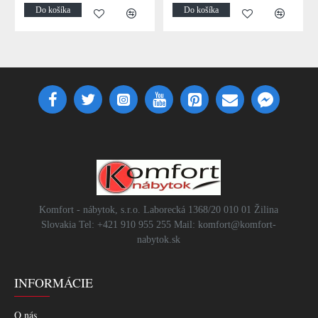
Do košíka
Do košíka
Komfort - nábytok, s.r.o. Laborecká 1368/20 010 01 Žilina
Slovakia Tel: +421 910 955 255 Mail: komfort@komfort-
nabytok.sk
INFORMÁCIE
O nás