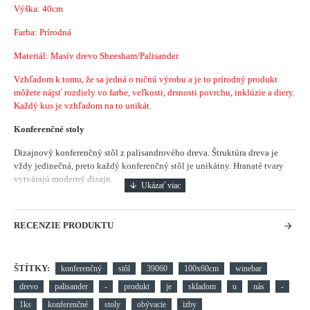
Výška: 40cm
Farba: Prírodná
Materiál: Masív drevo Sheesham/Palisander
Vzhľadom k tomu, že sa jedná o ručnú výrobu a je to prírodný produkt
môžete nájsť rozdiely vo farbe, veľkosti, drsnosti povrchu, inklúzie a diery.
Každý kus je vzhľadom na to unikát.
Konferenčné stoly
Dizajnový konferenčný stôl z palisandrového dreva. Štruktúra dreva je
vždy jedinečná, preto každý konferenčný stôl je unikátny. Hranaté tvary
vytvárajú moderný dizajn.
RECENZIE PRODUKTU
ŠTÍTKY:
konferenčný
stôl
39060
100x60cm
winebar
drevo
palisander
-
produkt
je
skladom
u
nás
-
1ks
konferenčné
stoly
obývacie
izby