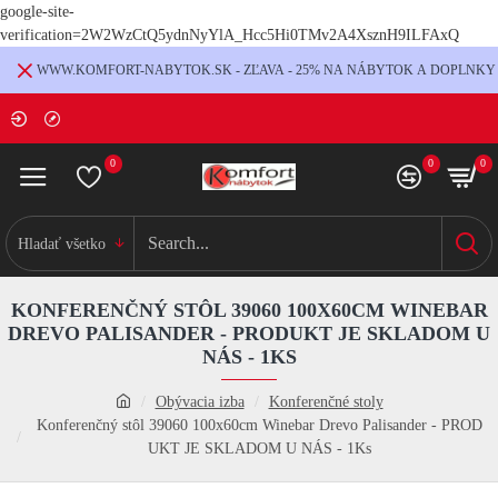
google-site-
verification=2W2WzCtQ5ydnNyYlA_Hcc5Hi0TMv2A4XsznH9ILFAxQ
WWW.KOMFORT-NABYTOK.SK - ZĽAVA - 25% NA NÁBYTOK A DOPLNKY
0
0
0
Hladať všetko
KONFERENČNÝ STÔL 39060 100X60CM WINEBAR
DREVO PALISANDER - PRODUKT JE SKLADOM U
NÁS - 1KS
Obývacia izba
Konferenčné stoly
Konferenčný stôl 39060 100x60cm Winebar Drevo Palisander - PROD
UKT JE SKLADOM U NÁS - 1Ks