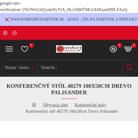
google-site-
verification=2W2WzCtQ5ydnNyYlA_Hcc5Hi0TMv2A4XsznH9ILFAxQ
WWW.KOMFORT-NABYTOK.SK - ZĽAVA - 25% NA NÁBYTOK A DOPLNKY
0
0
0
Hladať všetko
KONFERENČNÝ STÔL 40279 100X50CM DREVO
PALISANDER
Obývacia izba
Konferenčné stoly
Konferenčný stôl 40279 100x50cm Drevo Palisander