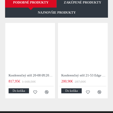
PODOBNÉ PRODUKTY
ZAKÚPENÉ PRODUKTY
NAJNOVŠIE PRODUKTY
Konferenčný stôl 20-08 Ø120cm Daytona Drevo Orech-Saja
Konferenčný stôl 21-53 Edge 50x50cm 4-set Drevo Acacia
817,95€
200,90€
1 168,50€
287,00€
Do košíka
Do košíka