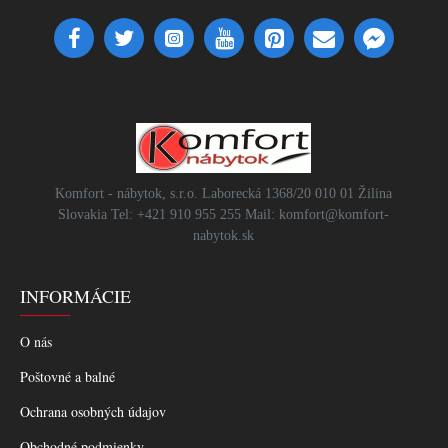
Komfort - nábytok, s.r.o. Laborecká 1368/20 010 01 Žilina
Slovakia Tel: +421 910 955 255 Mail: komfort@komfort-
nabytok.sk
INFORMÁCIE
O nás
Poštovné a balné
Ochrana osobných údajov
Obchodné podmienky