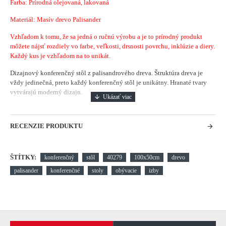
Farba: Prírodná olejovaná, lakovaná
Materiál: Masív drevo Palisander
Vzhľadom k tomu, že sa jedná o ručnú výrobu a je to prírodný produkt
môžete nájsť rozdiely vo farbe, veľkosti, drsnosti povrchu, inklúzie a diery.
Každý kus je vzhľadom na to unikát.
Dizajnový konferenčný stôl z palisandrového dreva. Štruktúra dreva je
vždy jedinečná, preto každý konferenčný stôl je unikátny. Hranaté tvary
vytvárajú moderný dizajn.
RECENZIE PRODUKTU
ŠTÍTKY:
konferenčný
stôl
40279
100x50cm
drevo
palisander
konferenčné
stoly
obývacie
izby