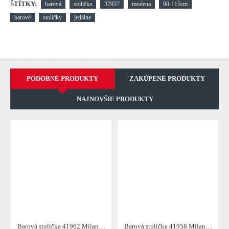
ŠTÍTKY:
barová
stolička
37937
modena
90-115cm
barové
stoličky
jedálne
PODOBNÉ PRODUKTY
ZAKÚPENÉ PRODUKTY
NAJNOVŠIE PRODUKTY
Barová stolička 41962 Milano Zamat Hnedá
Barová stolička 41958 Milano Zamat Champange