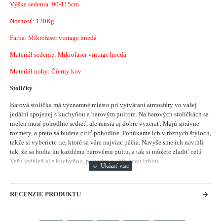
Výška sedenia: 90-115cm
Nosnosť: 120Kg
Farba: Mikrofaser vintage hnedá
Materiál sedenie: Mikrofaser vintage hnedá
Materiál nohy: Čierny kov
Stoličky
Barová stolička má významné miesto pri vytváraní atmosféry vo vašej
jedálni spojenej s kuchyňou a barovým pultom.
Na barových stoličkách sa
nielen musí pohodlne sedieť, ale musia aj dobre vyzerať. Majú správne
rozmery, a preto sa budete cítiť pohodlne. Ponúkame ich v rôznych štýloch,
takže si vyberiete tie, ktoré sa vám najviac páčia. Navyše sme ich navrhli
tak, že sa hodia ku každému barovému pultu, a tak si môžete zladiť celú
Vašu jedáleň aj s kuchyňou, prípadne s obývacou izbou.
RECENZIE PRODUKTU