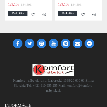
129,15€
129,15€
184,50€
184,50€
Do košíka
Do košíka
Komfort - nábytok, s.r.o. Laborecká 1368/20 010 01 Žilina
Slovakia Tel: +421 910 955 255 Mail: komfort@komfort-
nabytok.sk
INFORMÁCIE