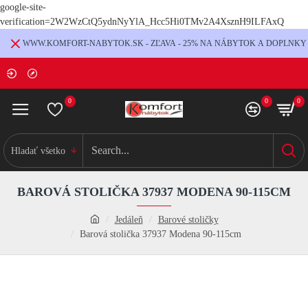
google-site-
verification=2W2WzCtQ5ydnNyYlA_Hcc5Hi0TMv2A4XsznH9ILFAxQ
WWW.KOMFORT-NABYTOK.SK - ZĽAVA - 25% NA NÁBYTOK A DOPLNKY
0
0
0
Hladať všetko
BAROVÁ STOLIČKA 37937 MODENA 90-115CM
Jedáleň
Barové stoličky
Barová stolička 37937 Modena 90-115cm