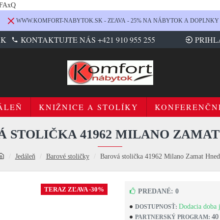
LFAxQ
WWW.KOMFORT-NABYTOK.SK - ZĽAVA - 25% NA NÁBYTOK A DOPLNKY
SK
KONTAKTUJTE NÁS +421 910 955 255
PRIHL
ÁLEŇ
KNIŽNICE A STOLÍKY
KONFERENČN
 STOLIČKA 41962 MILANO ZAMA
Jedáleň
Barové stoličky
Barová stolička 41962 Milano Zamat Hned
TERAZ ZĽAVA -30%
PREDANÉ: 0
Dodacia doba j
DOSTUPNOSŤ:
40
PARTNERSKÝ PROGRAM: