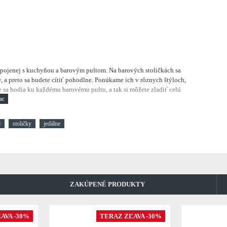
 spojenej s kuchyňou a barovým pultom.
Na barových stoličkách sa
, a preto sa budete cítiť pohodlne. Ponúkame ich v rôznych štýloch,
 že sa hodia ku každému barovému pultu, a tak si môžete zladiť celú
é
stoličky
jedálne
ZAKÚPENÉ PRODUKTY
AVA -30%
TERAZ ZĽAVA -30%