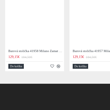
Barová stolička 41958 Milano Zamat Champange
129,15€
129,15€
184,50€
184,50€
Do košíka
Do košíka