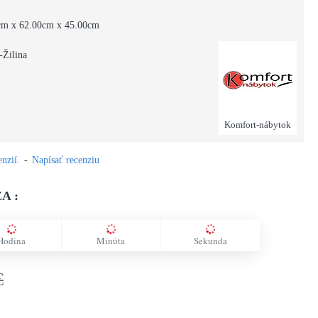
cm x 62.00cm x 45.00cm
-Žilina
Komfort-nábytok
nzií.
-
Napísať recenziu
A :
Hodina
Minúta
Sekunda
€