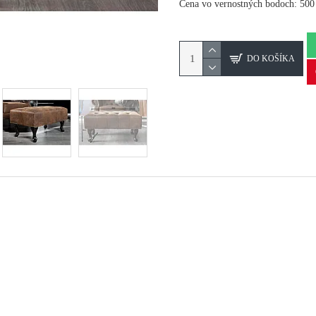
Cena vo vernostných bodoch: 500
DO KOŠÍKA