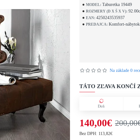
Taburetka 19449
MODEL:
92.00
ROZMERY (D X Š X V):
4250243535937
EAN:
Komfort-nábytok
PREDAJCA:
Na základe 0 rece
TÁTO ZĽAVA KONČÍ Z
Deň
140,00€
200,00
Bez DPH: 113,82€