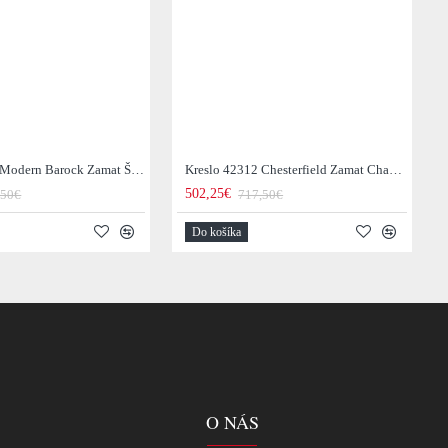
Kreslo 41297 Modern Barock Zamat Šedá
Kreslo 42312 Chesterfield Zamat Champagner
502,25€
,50€
717,50€
Do košíka
O NÁS