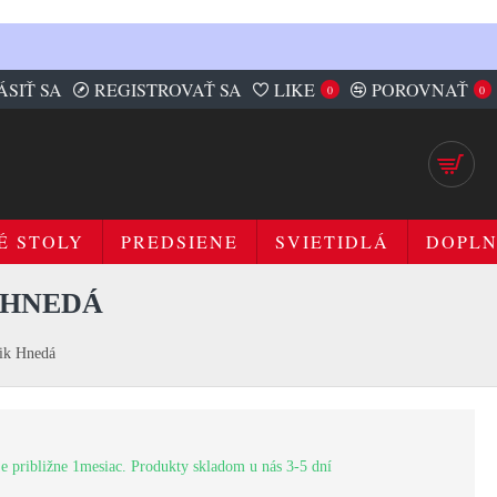
ÁSIŤ SA
REGISTROVAŤ SA
LIKE
POROVNAŤ
0
0
É STOLY
PREDSIENE
SVIETIDLÁ
DOPL
 HNEDÁ
tik Hnedá
e približne 1mesiac. Produkty skladom u nás 3-5 dní