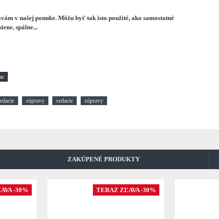
ám v našej ponuke. Môžu byť tak isto použité, ako samostatné
ene, spálne...
edacie
súpravy
sedacie
súpravy
ZAKÚPENÉ PRODUKTY
AVA -30%
TERAZ ZĽAVA -30%