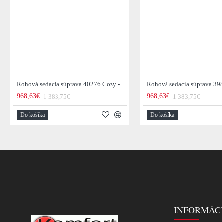
Rohová sedacia súprava 40276 Cozy - Zamat starorúžová
968,63€
968,63€
1 383,75€
1 383,75€
Do košíka
Do košíka
INFORMÁC