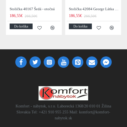
Stolička 40167 Šedá - otočná
Stolička 42084 George Látka Zelená
186,55€
186,55€
266,50€
266,50€
Do košíka
Do košíka
Komfort - nábytok, s.r.o. Laborecká 1368/20 010 01 Žilina
Slovakia Tel: +421 910 955 255 Mail: komfort@komfort-
nabytok.sk