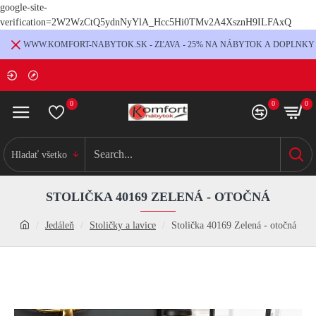
google-site-
verification=2W2WzCtQ5ydnNyYlA_Hcc5Hi0TMv2A4XsznH9ILFAxQ
WWW.KOMFORT-NABYTOK.SK - ZĽAVA - 25% NA NÁBYTOK A DOPLNKY
0
0
0
Hladať všetko
STOLIČKA 40169 ZELENÁ - OTOČNÁ
Jedáleň
Stoličky a lavice
Stolička 40169 Zelená - otočná