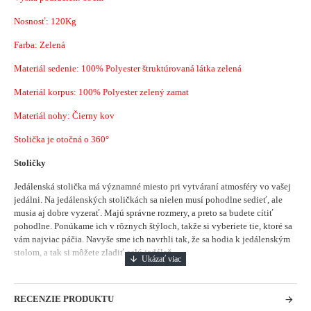
Nosnosť: 120Kg
Farba: Zelená
Materiál sedenie:
100% Polyester štruktúrovaná látka zelená
Materiál korpus: 100% Polyester zelený zamat
Materiál nohy: Čierny kov
Stolička je otočná o 360°
Stoličky
Jedálenská stolička má významné miesto pri vytváraní atmosféry vo vašej
jedálni.
Na jedálenských stoličkách sa nielen musí pohodlne sedieť, ale
musia aj dobre vyzerať. Majú správne rozmery, a preto sa budete cítiť
pohodlne. Ponúkame ich v rôznych štýloch, takže si vyberiete tie, ktoré sa
vám najviac páčia. Navyše sme ich navrhli tak, že sa hodia k jedálenským
stolom, a tak si môžete zladiť celú jedáleň.
RECENZIE PRODUKTU