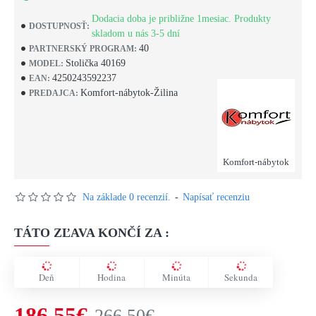
Dodacia doba je približne 1mesiac. Produkty
DOSTUPNOSŤ:
skladom u nás 3-5 dní
40
PARTNERSKÝ PROGRAM:
Stolička 40169
MODEL:
4250243592237
EAN:
Komfort-nábytok-Žilina
PREDAJCA:
Komfort-nábytok
Na základe 0 recenzií.
-
Napísať recenziu
TÁTO ZĽAVA KONČÍ ZA :
Deň
Hodina
Minúta
Sekunda
186,55€
266,50€