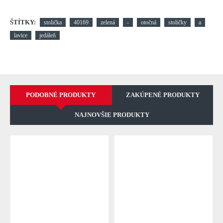
ŠTÍTKY:
stolička
40169
zelená
-
otočná
stoličky
a
lavice
jedáleň
PODOBNÉ PRODUKTY
ZAKÚPENÉ PRODUKTY
NAJNOVŠIE PRODUKTY