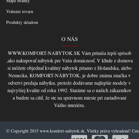
Mapa stránky
Vrátenie tovaru
Produkty skladom
O NÁS
WWW.KOMFORT-NABYTOK.SK Vám prináša lepší spôsob
,ako nakupovať nábytok pre Vašu domácnosť. V kľude z domova
si môžete objednať kvalitný nábytok priamo z Holandska, alebo
Nemecka, KOMFORT-NÁBYTOK, je dobre známa značka v
odvetví predaja nábytku, pretože dodávame najlepšie modely v
najvyššej kvalite od roku 1992. Staráme sa o našich zákazníkov
a budete sa cítiť, že ste na správnom mieste pri zariaďovaní
Vášho interiéru.
© Copyright 2015 www.komfort-nabytok.sk, Všetky práva vyhradené! Ce