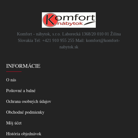
Komfort - nábytok, s.r.o. Laborecká 1368/20 010 01 Žilina
Slovakia Tel: +421 910 955 255 Mail: komfort@komfort-
nabytok.sk
INFORMÁCIE
O nás
Poštovné a balné
Ochrana osobných údajov
Obchodné podmienky
Môj účet
História objednávok