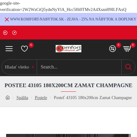
google-site-
verification=2W2WzCtQ5ydnNyYlA_Hcc5Hi0TMv2A4XsznH9ILFAxQ
WWW.KOMFORT-NABYTOK.SK - ZĽAVA - 25% NA NÁBYTOK A DOPLNKY
0
0
0
Hladať všetko
POSTEĽ 43105 180X200CM ZAMAT CHAMPAGNE
Spálňa
Postele
Posteľ 43105 180x200cm Zamat Champagne