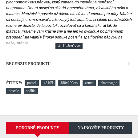
plnohodnotný kus nábytku, ktorý zapadá do interiéru a nepôsobí
neupratane.
Dobrá posteľ sa skladá z pevného rámu, z kvalitného roštu a
matraca.
Manželské postele už dávno nie sú len doménou pre páry. Kľudne
sa nechajte rozmaznávať a ako zarytý individualista si takúto posteľ väčších
rozmerov dožičte. Je to pôžitok rozvaľovať sa a kopať akurát tak do
matraca. Prajeme vám krásne sny a nie len vo dvojici. A po príjemnom
prebudení ste vítaní v širokej ponuke postelí a spálňového nábytku na
našej stránke.
RECENZIE PRODUKTU
ŠTÍTKY:
posteľ
43105
180x200cm
zamat
champagne
postele
spálňa
PODOBNÉ PRODUKTY
NAJNOVŠIE PRODUKTY