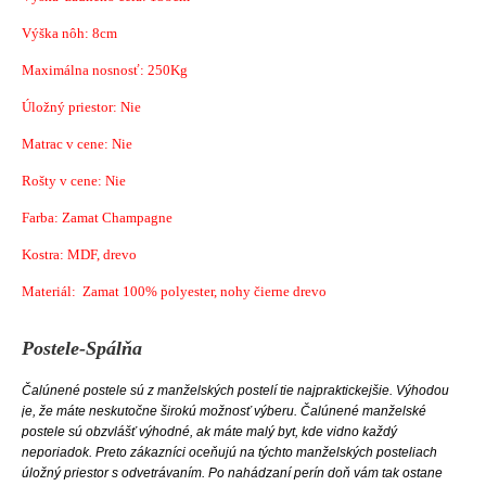
Výška nôh: 8cm
Maximálna nosnosť: 250Kg
Úložný priestor: Nie
Matrac v cene: Nie
Rošty v cene: Nie
Farba: Zamat Champagne
Kostra: MDF, drevo
Materiál: Zamat 100% polyester, nohy čierne drevo
Postele-Spálňa
Čalúnené postele sú z manželských postelí tie najpraktickejšie. Výhodou
je, že máte neskutočne širokú možnosť výberu. Čalúnené manželské
postele sú obzvlášť výhodné, ak máte malý byt, kde vidno každý
neporiadok. Preto zákazníci oceňujú na týchto manželských posteliach
úložný priestor s odvetrávaním. Po nahádzaní perín doň vám tak ostane