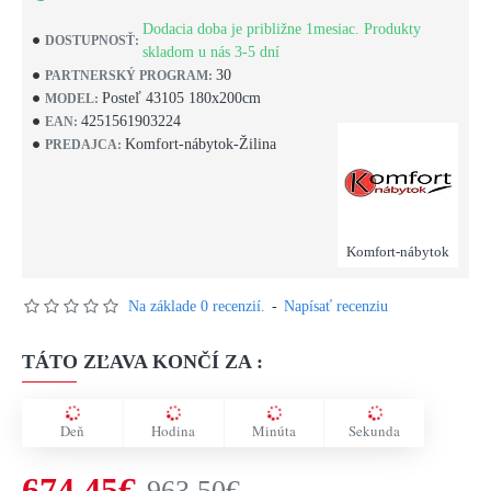
Dodacia doba je približne 1mesiac. Produkty
DOSTUPNOSŤ:
skladom u nás 3-5 dní
30
PARTNERSKÝ PROGRAM:
Posteľ 43105 180x200cm
MODEL:
4251561903224
EAN:
Komfort-nábytok-Žilina
PREDAJCA:
Komfort-nábytok
Na základe 0 recenzií.
-
Napísať recenziu
TÁTO ZĽAVA KONČÍ ZA :
Deň
Hodina
Minúta
Sekunda
674,45€
963,50€