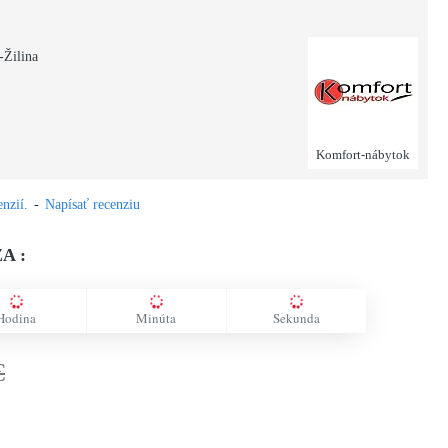
-Žilina
Komfort-nábytok
nzií.
-
Napísať recenziu
A :
Hodina
Minúta
Sekunda
€