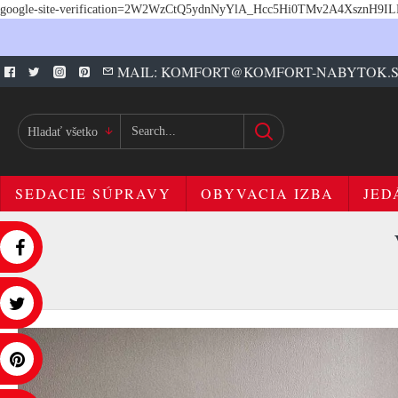
google-site-verification=2W2WzCtQ5ydnNyYlA_Hcc5Hi0TMv2A4XsznH9I
MAIL: KOMFORT@KOMFORT-NABYTOK.
Hladať všetko
SEDACIE SÚPRAVY
OBYVACIA IZBA
JED