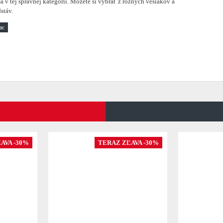
a v tej správnej kategórii. Môžete si vybrať z rôznych vešiakov a
stáv.
AVA -30%
TERAZ ZĽAVA -30%