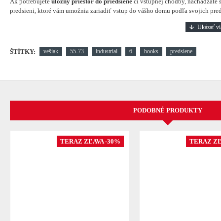
Ak potrebujete
úložný priestor do priedsiene
či vstupnej chodby, nachádzate s
predsieni, ktoré vám umožnia zariadiť vstup do vášho domu podľa svojich pred
ŠTÍTKY:
vešiak
55-73
industrial
6
hooks
predsiene
PODOBNÉ PRODUKTY
TERAZ ZĽAVA -30%
TERAZ ZĽ