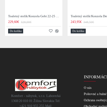
Toaletný stolík/Konzola Gobi 22-25 Mango drevo
229,60€
243,95€
328,00€
348,50€
Do košíka
Do košíka
INFORMÁC
O nás
Poštovné a balné
Komfort - nábytok, s.r.o. Laborecká
Ochrana osobnýc
1368/20 010 01 Žilina Slovakia Tel:
Obchodné podmi
+421 910 955 255 Mail: