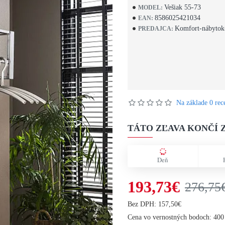
Vešiak 55-73
MODEL:
8586025421034
EAN:
Komfort-nábytok
PREDAJCA:
Na základe 0 rece
TÁTO ZĽAVA KONČÍ Z
Deň
193,73€
276,75
Bez DPH: 157,50€
Cena vo vernostných bodoch: 400