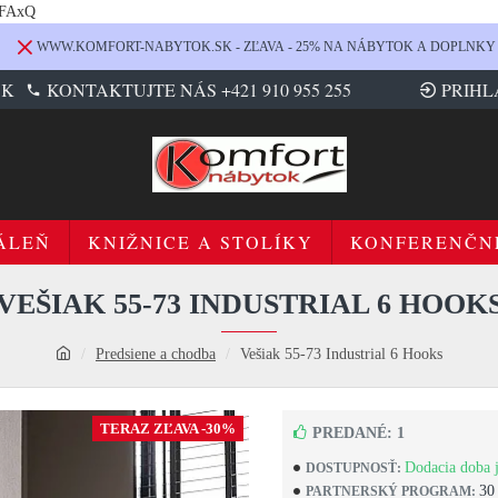
LFAxQ
WWW.KOMFORT-NABYTOK.SK - ZĽAVA - 25% NA NÁBYTOK A DOPLNKY
SK
KONTAKTUJTE NÁS +421 910 955 255
PRIHL
ÁLEŇ
KNIŽNICE A STOLÍKY
KONFERENČN
VEŠIAK 55-73 INDUSTRIAL 6 HOOK
Predsiene a chodba
Vešiak 55-73 Industrial 6 Hooks
TERAZ ZĽAVA -30%
PREDANÉ: 1
Dodacia doba j
DOSTUPNOSŤ:
30
PARTNERSKÝ PROGRAM: