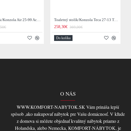
Toaletný stolík/Konzola Air 25-99 Acacia drevo
Toaletný stolík/Konzola Teca 27-13 Teak drevo
258,30€
,50€
369,00€
Do košíka
O NÁS
WWW.KOMFORT-NABYTOK.SK Vám prináša lepší
spôsob ,ako nakupovať nábytok pre Vašu domácnosť. V kľude
z domova si môžete objednať kvalitný nábytok priamo z
Holandska, alebo Nemecka, KOMFORT-NÁBYTOK, je