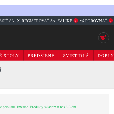
ÁSIŤ SA
REGISTROVAŤ SA
LIKE
POROVNAŤ
0
0
É STOLY
PREDSIENE
SVIETIDLÁ
DOPL
S
e približne 1mesiac. Produkty skladom u nás 3-5 dní