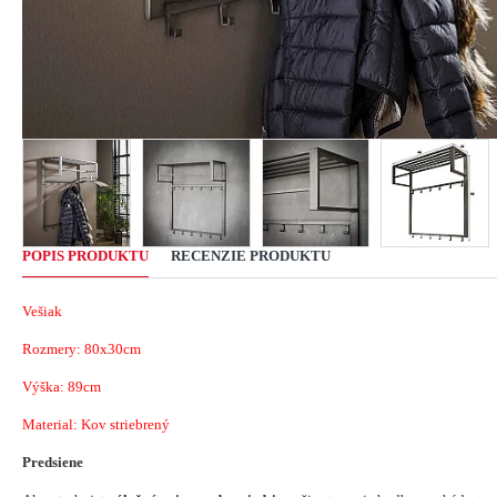
POPIS PRODUKTU
RECENZIE PRODUKTU
Vešiak
Rozmery: 80x30cm
Výška: 89cm
Material: Kov striebrený
Predsiene