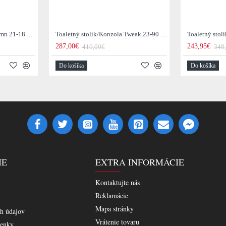
Toaletný stolík/Konzola Demn 21-18 Acacia drevo
Toaletný stolík/Konzola Tweak 23-90 Mango drevo
287,00€
243,95€
410,00€
348
Do košíka
Do košíka
IE
EXTRA INFORMÁCIE
Kontaktujte nás
Reklamácie
Mapa stránky
h údajov
Vrátenie tovaru
enky