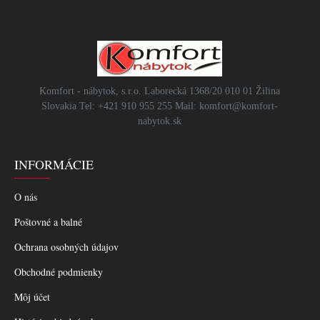
Komfort - nábytok, s.r.o. Laborecká 1368/20 010 01 Žilina
Slovakia Tel: +421 910 955 255 Mail: komfort@komfort-
nabytok.sk
INFORMÁCIE
O nás
Poštovné a balné
Ochrana osobných údajov
Obchodné podmienky
Môj účet