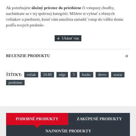
Ak potrebujete
úložný priestor do priedsiene
či vstupnej chodby,
nachádzate sa v tej správnej kategórii. Môžete si vybrať z rôznych
vešiakov a predsieni, ktoré vám umožnia zariadiť vstup do vášho domu
podľa svojich predstáv.
RECENZIE PRODUKTU
ŠTÍTKY:
vešiak
24-80
edge
5
hooks
drevo
acacia
predsiene
PODOBNÉ PRODUKTY
ZAKÚPENÉ PRODUKTY
NAJNOVŠIE PRODUKTY