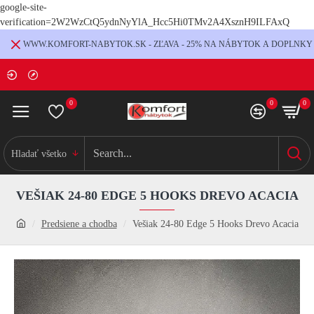
google-site-
verification=2W2WzCtQ5ydnNyYlA_Hcc5Hi0TMv2A4XsznH9ILFAxQ
WWW.KOMFORT-NABYTOK.SK - ZĽAVA - 25% NA NÁBYTOK A DOPLNKY
0
0
0
Hladať všetko
VEŠIAK 24-80 EDGE 5 HOOKS DREVO ACACIA
Predsiene a chodba
Vešiak 24-80 Edge 5 Hooks Drevo Acacia