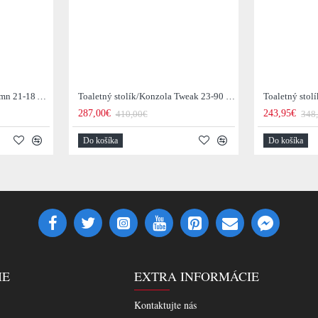
Toaletný stolík/Konzola Demn 21-18 Acacia drevo
Toaletný stolík/Konzola Tweak 23-90 Mango drevo
287,00€
243,95€
410,00€
348
Do košíka
Do košíka
IE
EXTRA INFORMÁCIE
Kontaktujte nás