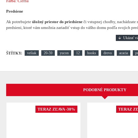
Farba: Čierna
Predsiene
Ak potrebujete
úložný priestor do priedsiene
či vstupnej chodby, nachádzate s
predsieni, ktoré vám umožnia zariadiť vstup do vášho domu podľa svojich pred
ŠTÍTKY:
vešiak
20-59
yucon
12
hooks
drevo
acacia
p
PODOBNÉ PRODUKTY
TERAZ ZĽAVA -30%
TERAZ ZĽ