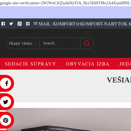
google-site-verification=2W2WzCtQ5ydnNyYlA_Hcc5Hi0TMv2A4XsznH9I
MAIL: KOMFORT@KOMFORT-NABYTOK.
Hladať všetko
SEDACIE SÚPRAVY
OBYVACIA IZBA
JED
VEŠIA