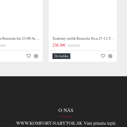
Toaletný stolík/Konzola Air 25-99 Acacia drevo
Toaletný stolík/Konzola Teca 27-13 Teak drevo
258,30€
,50€
369,00€
Do košíka
O NÁS
WWW.KOMFORT-NABYTOK.SK Vám prináša lepší