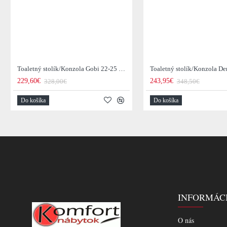
Toaletný stolík/Konzola Gobi 22-25 Mango drevo
229,60€
243,95€
328,00€
348,50€
Do košíka
Do košíka
INFORMÁC
O nás