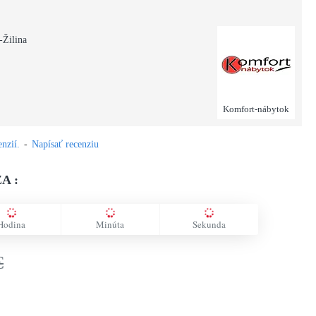
-Žilina
Komfort-nábytok
nzií.
-
Napísať recenziu
A :
Hodina
Minúta
Sekunda
€