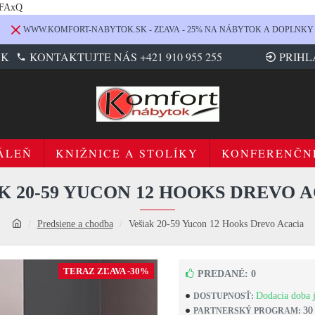
LFAxQ
WWW.KOMFORT-NABYTOK.SK - ZĽAVA - 25% NA NÁBYTOK A DOPLNKY
SK
KONTAKTUJTE NÁS +421 910 955 255
PRIHL
ÁLEŇ
KNIŽNICE A STOLÍKY
KONFERENČN
K 20-59 YUCON 12 HOOKS DREVO 
Predsiene a chodba
Vešiak 20-59 Yucon 12 Hooks Drevo Acacia
TERAZ ZĽAVA -30%
PREDANÉ: 0
Dodacia doba j
DOSTUPNOSŤ:
30
PARTNERSKÝ PROGRAM: