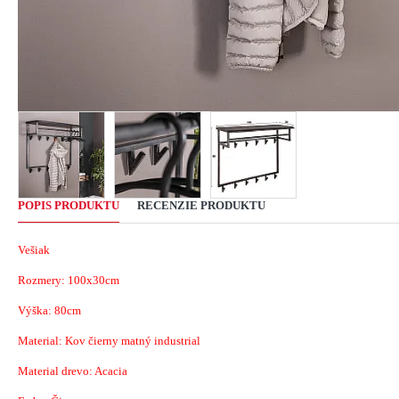
POPIS PRODUKTU
RECENZIE PRODUKTU
Vešiak
Rozmery: 100x30cm
Výška: 80cm
Material: Kov čierny matný industrial
Material drevo: Acacia