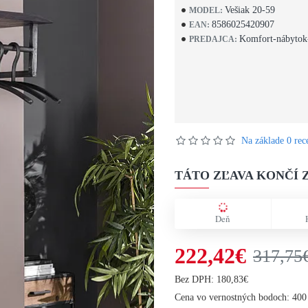
Vešiak 20-59
MODEL:
8586025420907
EAN:
Komfort-nábytok
PREDAJCA:
Na základe 0 rece
TÁTO ZĽAVA KONČÍ Z
Deň
222,42€
317,75
Bez DPH: 180,83€
Cena vo vernostných bodoch: 400