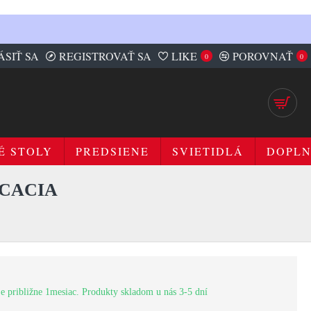
ÁSIŤ SA
REGISTROVAŤ SA
LIKE
POROVNAŤ
0
0
É STOLY
PREDSIENE
SVIETIDLÁ
DOPL
ACACIA
e približne 1mesiac. Produkty skladom u nás 3-5 dní