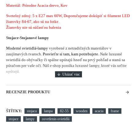
Materiál: Prírodne Acacia drevo, Kov
Svetelný zdroj: 5 x E27 max 60W, Doporučujeme dokúpiť si filament LED
žiarovky 84-67, ako sú na fotke.
Žiarovky nie sú súčasťou balenia
Stojace-Stojanové lampy
Moderné svietidlá-lampy
vyrobené z netradičných materiálov v
zaujímavých tvaroch.
Posvieťte si tam, kam potrebujete.
Naše luxusné
svietidlá do obývačky či spálne upútajú hneď na prvý pohľad a stanú sa
pútačom pre vaše oči. Náš e-shop ponúka luxusné lampy, ktoré vás určite
upútajú.
RECENZIE PRODUKTU
ŠTÍTKY:
stojaca
lampa
82-55
wooden
acacia
frame
stojace
lampy
osvetlenie-svietidlá