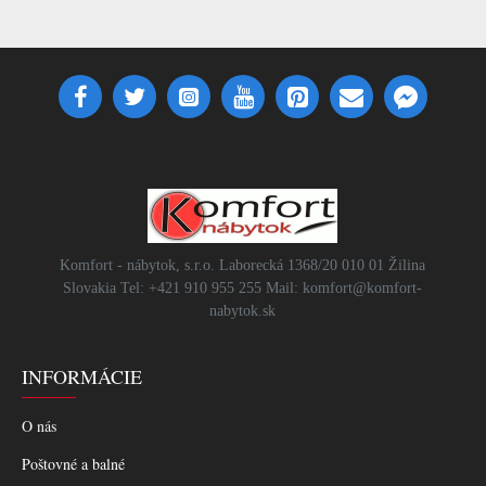
Komfort - nábytok, s.r.o. Laborecká 1368/20 010 01 Žilina
Slovakia Tel: +421 910 955 255 Mail: komfort@komfort-
nabytok.sk
INFORMÁCIE
O nás
Poštovné a balné