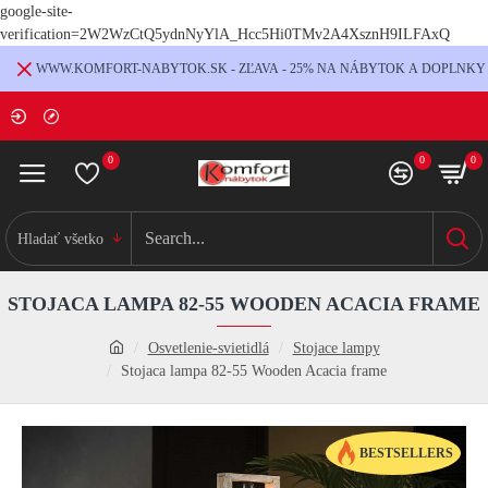
google-site-
verification=2W2WzCtQ5ydnNyYlA_Hcc5Hi0TMv2A4XsznH9ILFAxQ
WWW.KOMFORT-NABYTOK.SK - ZĽAVA - 25% NA NÁBYTOK A DOPLNKY
0
0
0
Hladať všetko
STOJACA LAMPA 82-55 WOODEN ACACIA FRAME
Osvetlenie-svietidlá
Stojace lampy
Stojaca lampa 82-55 Wooden Acacia frame
BESTSELLERS