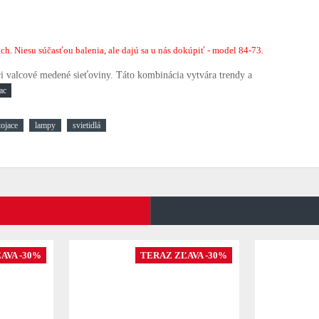
. Niesu súčasťou balenia, ale dajú sa u nás dokúpiť - model 84-73.
tri valcové medené sieťoviny.
Táto kombinácia vytvára trendy a
tojace
lampy
svietidlá
AVA -30%
TERAZ ZĽAVA -30%