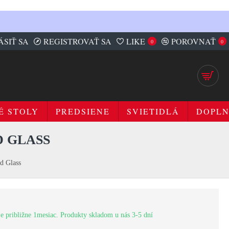
ÁSIŤ SA
REGISTROVAŤ SA
LIKE
POROVNAŤ
0
0
É STOLY
PREDSIENE
SVIETIDLÁ
DOPL
D GLASS
d Glass
e približne 1mesiac. Produkty skladom u nás 3-5 dní