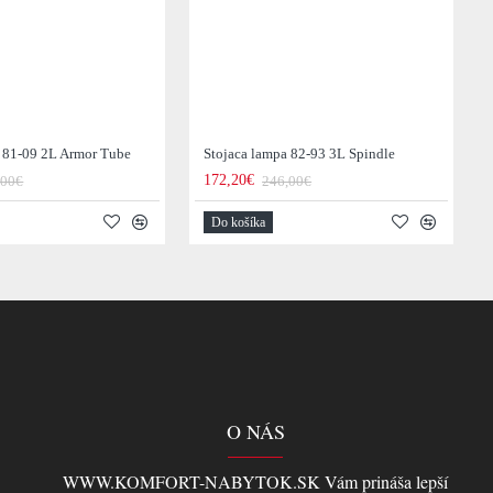
a 81-09 2L Armor Tube
Stojaca lampa 82-93 3L Spindle
172,20€
,00€
246,00€
Do košíka
O NÁS
WWW.KOMFORT-NABYTOK.SK Vám prináša lepší