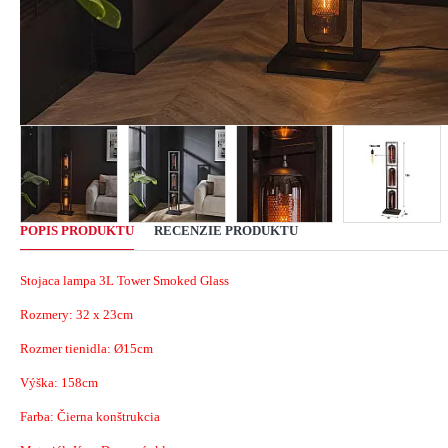
POPIS PRODUKTU
RECENZIE PRODUKTU
Stojaca lampa 3L Tower Smoked Glass
Rozmery:
32 x
23cm
Rozmer tienidla: Ø15cm
Výška: 158cm
Farba: Čierna konštrukcia