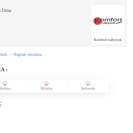
-Žilina
Komfort-nábytok
nzií.
-
Napísať recenziu
A :
Hodina
Minúta
Sekunda
€