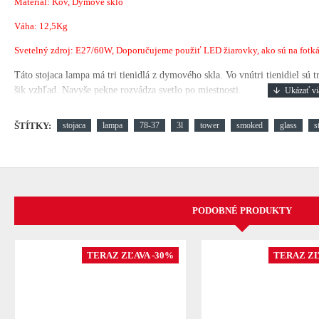
Materiál: Kov, Dymové sklo
Váha: 12,5Kg
Svetelný zdroj: E27/60W, Doporučujeme použiť LED žiarovky, ako sú na fotkách
Táto stojaca lampa má tri tienidlá z dymového skla.
Vo vnútri tienidiel sú 
šik vzhľad.
Navyše pekne rozvádza svetlo po miestnosti.
ŠTÍTKY:
stojaca
lampa
78-37
3l
tower
smoked
glass
s
PODOBNÉ PRODUKTY
TERAZ ZĽAVA -30%
TERAZ ZĽ