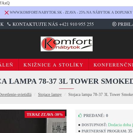
LFAxQ
WWW.KOMFORT-NABYTOK.SK - ZĽAVA - 25% NA NÁBYTOK A DOPLNKY
SK
KONTAKTUJTE NÁS +421 910 955 255
PRIHL
ÁLEŇ
KNIŽNICE A STOLÍKY
KONFERENČN
A LAMPA 78-37 3L TOWER SMOKE
Osvetlenie-svietidlá
Stojace lampy
Stojaca lampa 78-37 3L Tower Smoke
TERAZ ZĽAVA -30%
PREDANÉ: 0
Dodacia doba j
DOSTUPNOSŤ:
35
PARTNERSKÝ PROGRAM: