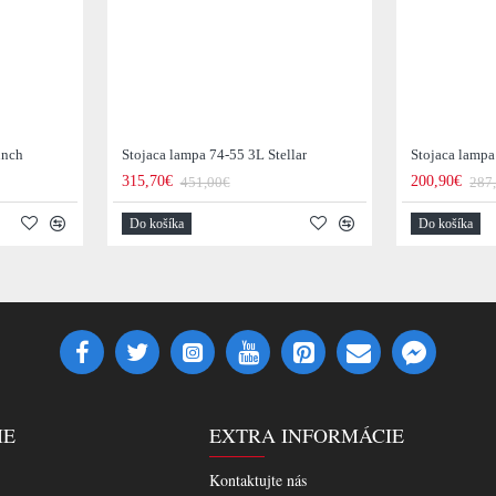
unch
Stojaca lampa 74-55 3L Stellar
Stojaca lamp
315,70€
200,90€
451,00€
287
Do košíka
Do košíka
IE
EXTRA INFORMÁCIE
Kontaktujte nás