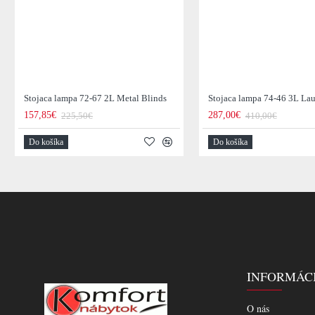
Stojaca lampa 72-67 2L Metal Blinds
Stojaca lampa 74-46 3L La
157,85€
287,00€
225,50€
410,00€
Do košíka
Do košíka
INFORMÁC
O nás