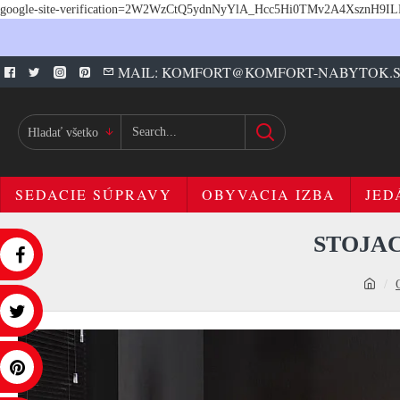
google-site-verification=2W2WzCtQ5ydnNyYlA_Hcc5Hi0TMv2A4XsznH9I
MAIL: KOMFORT@KOMFORT-NABYTOK.
Hladať všetko
SEDACIE SÚPRAVY
OBYVACIA IZBA
JED
STOJAC