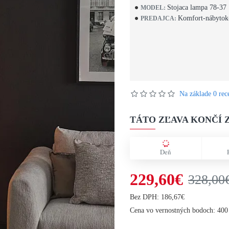
Stojaca lampa 78-37
MODEL:
Komfort-nábytok
PREDAJCA:
Na základe 0 rece
TÁTO ZĽAVA KONČÍ Z
Deň
229,60€
328,00
Bez DPH: 186,67€
Cena vo vernostných bodoch: 400