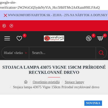
google-site-
verification=2W2WzCtQ5ydnNyYlA_Hcc5Hi0TMv2A4XsznH9ILFAxQ
WWW.KOMFORT-NABYTOK.SK - ZĽAVA - 25% NA NÁBYTOK A DOPLNKY
0
0
0
Hladať všetko
STOJACA LAMPA 43075 VIGNE 150CM PRÍRODNÉ
RECYKLOVANÉ DREVO
Osvetlenie-svietidlá
Stojace lampy
Stojaca lampa 43075 Vigne 150cm Prírodné recyklované drevo
NOVINKA