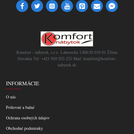
Komfort - nábytok, s.r.o. Laborecká 1368/20 010 01 Žilina
Slovakia Tel: +421 910 955 255 Mail: komfort@komfort-
nabytok.sk
INFORMÁCIE
O nás
Poštovné a balné
Ochrana osobných údajov
Obchodné podmienky