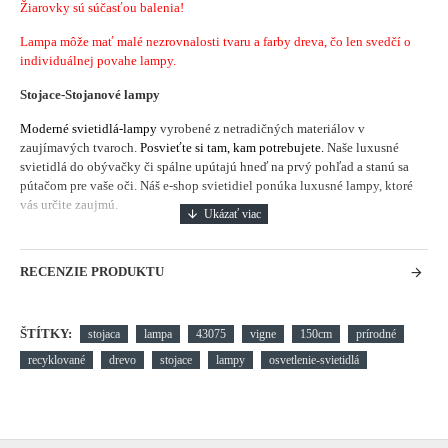
Žiarovky sú súčasťou balenia!
Lampa môže mať malé nezrovnalosti tvaru a farby dreva, čo len svedčí o
individuálnej povahe lampy.
Stojace-Stojanové lampy
Moderné svietidlá-lampy
vyrobené z netradičných materiálov v
zaujímavých tvaroch.
Posvieťte si tam, kam potrebujete.
Naše luxusné
svietidlá do obývačky či spálne upútajú hneď na prvý pohľad a stanú sa
pútačom pre vaše oči. Náš e-shop svietidiel ponúka luxusné lampy, ktoré
vás určite zaujmú.
RECENZIE PRODUKTU
ŠTÍTKY:
stojaca
lampa
43075
vigne
150cm
prírodné
recyklované
drevo
stojace
lampy
osvetlenie-svietidlá