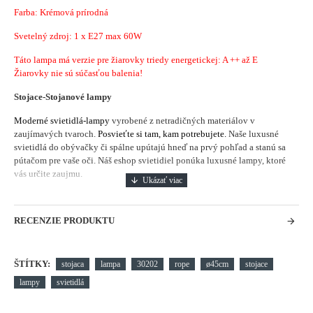
Farba: Krémová prírodná
Svetelný zdroj: 1 x E27 max 60W
Táto lampa má verzie pre žiarovky triedy energetickej: A ++ až E
Žiarovky nie sú súčasťou balenia!
Stojace-Stojanové lampy
Moderné svietidlá-lampy
vyrobené z netradičných materiálov v
zaujímavých tvaroch.
Posvieťte si tam, kam potrebujete.
Naše luxusné
svietidlá do obývačky či spálne upútajú hneď na prvý pohľad a stanú sa
pútačom pre vaše oči. Náš eshop svietidiel ponúka luxusné lampy, ktoré
vás určite zaujmu.
RECENZIE PRODUKTU
ŠTÍTKY:
stojaca
lampa
30202
rope
ø45cm
stojace
lampy
svietidlá