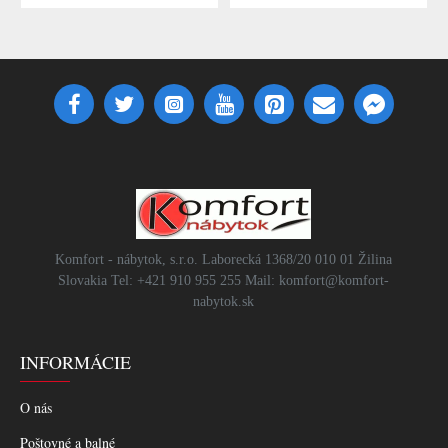
Komfort - nábytok, s.r.o. Laborecká 1368/20 010 01 Žilina
Slovakia Tel: +421 910 955 255 Mail: komfort@komfort-
nabytok.sk
INFORMÁCIE
O nás
Poštovné a balné