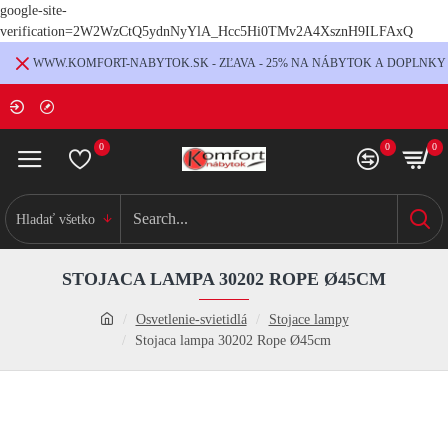
google-site-
verification=2W2WzCtQ5ydnNyYlA_Hcc5Hi0TMv2A4XsznH9ILFAxQ
WWW.KOMFORT-NABYTOK.SK - ZĽAVA - 25% NA NÁBYTOK A DOPLNKY
0
0
0
Hladať všetko
STOJACA LAMPA 30202 ROPE Ø45CM
Osvetlenie-svietidlá
Stojace lampy
Stojaca lampa 30202 Rope Ø45cm