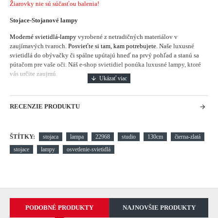
Žiarovky nie sú súčasťou balenia!
Stojace-Stojanové lampy
Moderné svietidlá-lampy
vyrobené z netradičných materiálov v
zaujímavých tvaroch.
Posvieťte si tam, kam potrebujete.
Naše luxusné
svietidlá do obývačky či spálne upútajú hneď na prvý pohľad a stanú sa
pútačom pre vaše oči. Náš e-shop svietidiel ponúka luxusné lampy, ktoré
vás určite zaujmú.
RECENZIE PRODUKTU
ŠTÍTKY:
stojaca
lampa
22968
studio
130cm
čierna-zlatá
stojace
lampy
osvetlenie-svietidlá
PODOBNÉ PRODUKTY
NAJNOVŠIE PRODUKTY