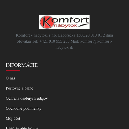
Komfort - nábytok, s.r.o. Laborecká 1368/20 010 01 Žilina
Slovakia Tel: +421 910 955 255 Mail: komfort@komfort-
nabytok.sk
INFORMÁCIE
O nás
Poštovné a balné
Ochrana osobných údajov
Obchodné podmienky
Môj účet
História objednávok