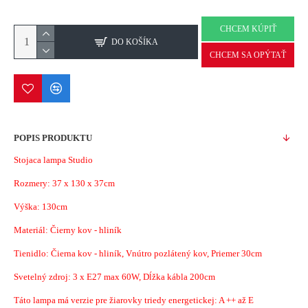
CHCEM KÚPIŤ
DO KOŠÍKA
CHCEM SA OPÝTAŤ
POPIS PRODUKTU
Stojaca lampa Studio
Rozmery:
37 x 130 x 37cm
Výška: 130cm
Materiál:
Čierny kov - hliník
Tienidlo: Čierna kov - hliník, Vnútro pozlátený kov, Priemer 30cm
Svetelný zdroj: 3 x E27 max 60W, Dĺžka kábla 200cm
Táto lampa má verzie pre žiarovky triedy energetickej: A ++ až E