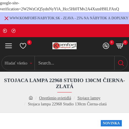
google-site-
verification=2W2WzCtQ5ydnNyYlA_Hcc5Hi0TMv2A4XsznH9ILFAxQ
WWW.KOMFORT-NABYTOK.SK - ZĽAVA - 25% NA NÁBYTOK A DOPLNKY
0
0
0
Hladať všetko
STOJACA LAMPA 22968 STUDIO 130CM ČIERNA-
ZLATÁ
Osvetlenie-svietidlá
Stojace lampy
Stojaca lampa 22968 Studio 130cm Čierna-zlatá
NOVINKA