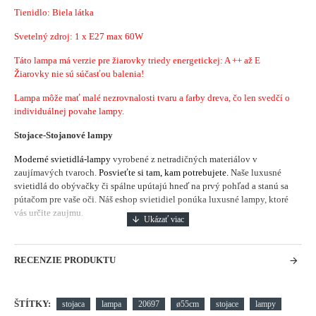
Tienidlo: Biela látka
Svetelný zdroj: 1 x E27 max 60W
Táto lampa má verzie pre žiarovky triedy energetickej: A ++ až E
Žiarovky nie sú súčasťou balenia!
Lampa môže mať malé nezrovnalosti tvaru a farby dreva, čo len svedčí o
individuálnej povahe lampy.
Stojace-Stojanové lampy
Moderné svietidlá-lampy
vyrobené z netradičných materiálov v
zaujímavých tvaroch.
Posvieťte si tam, kam potrebujete.
Naše luxusné
svietidlá do obývačky či spálne upútajú hneď na prvý pohľad a stanú sa
pútačom pre vaše oči. Náš eshop svietidiel ponúka luxusné lampy, ktoré
vás určite zaujmu.
RECENZIE PRODUKTU
ŠTÍTKY:
stojaca
lampa
20697
ø55cm
stojace
lampy