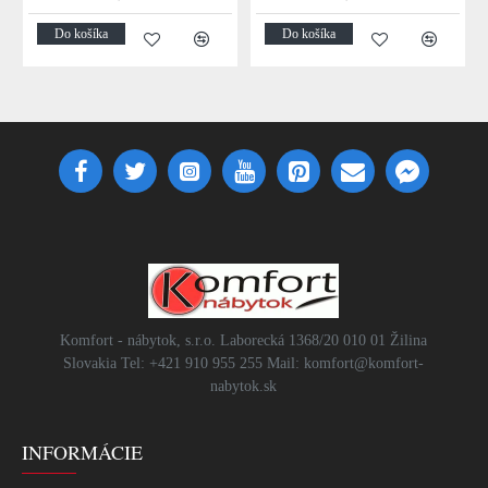
Do košíka
Do košíka
Komfort - nábytok, s.r.o. Laborecká 1368/20 010 01 Žilina
Slovakia Tel: +421 910 955 255 Mail: komfort@komfort-
nabytok.sk
INFORMÁCIE