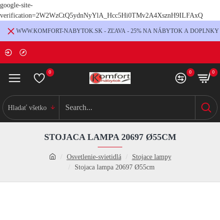
google-site-
verification=2W2WzCtQ5ydnNyYlA_Hcc5Hi0TMv2A4XsznH9ILFAxQ
WWW.KOMFORT-NABYTOK.SK - ZĽAVA - 25% NA NÁBYTOK A DOPLNKY
0
0
0
Hladať všetko
STOJACA LAMPA 20697 Ø55CM
Osvetlenie-svietidlá
Stojace lampy
Stojaca lampa 20697 Ø55cm