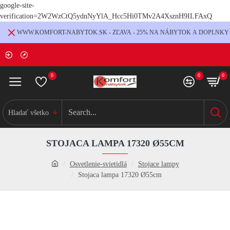
google-site-
verification=2W2WzCtQ5ydnNyYlA_Hcc5Hi0TMv2A4XsznH9ILFAxQ
WWW.KOMFORT-NABYTOK.SK - ZĽAVA - 25% NA NÁBYTOK A DOPLNKY
0
0
0
Hladať všetko
STOJACA LAMPA 17320 Ø55CM
Osvetlenie-svietidlá
Stojace lampy
Stojaca lampa 17320 Ø55cm