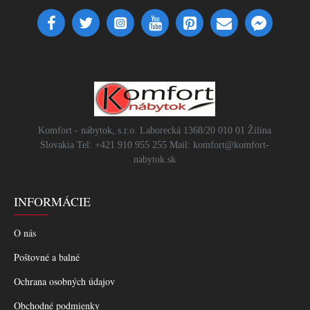
Komfort - nábytok, s.r.o. Laborecká 1368/20 010 01 Žilina
Slovakia Tel: +421 910 955 255 Mail: komfort@komfort-
nabytok.sk
INFORMÁCIE
O nás
Poštovné a balné
Ochrana osobných údajov
Obchodné podmienky