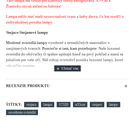
Táto lampa má verzie pre žiarovky triedy energetickej: A ++ až E
Žiarovky nie sú súčasťou balenia!
Lampa môže mať malé nezrovnalosti tvaru a farby dreva, čo len svedčí o
individuálnej povahe lampy.
Stojace-Stojanové lampy
Moderné svietidlá-lampy
vyrobené z netradičných materiálov v
zaujímavých tvaroch.
Posvieťte si tam, kam potrebujete.
Naše luxusné
svietidlá do obývačky či spálne upútajú hneď na prvý pohľad a stanú sa
pútačom pre vaše oči. Náš eshop svietidiel ponúka luxusné lampy, ktoré
vás určite zaujmu.
RECENZIE PRODUKTU
ŠTÍTKY:
stojaca
lampa
17320
ø55cm
stojace
lampy
osvetlenie-svietidlá