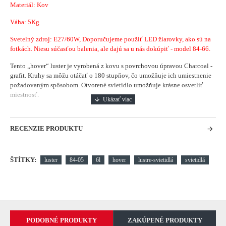
Materiál: Kov
Váha: 5Kg
Svetelný zdroj: E27/60W, Doporučujeme použiť LED žiarovky, ako sú na
fotkách. Niesu súčasťou balenia, ale dajú sa u nás dokúpiť - model 84-66.
Tento „hover“ luster je vyrobená z kovu s povrchovou úpravou Charcoal -
grafit.
Kruhy sa môžu otáčať o 180 stupňov, čo umožňuje ich umiestnenie
požadovaným spôsobom.
Otvorené svietidlo umožňuje krásne osvetliť
miestnosť.
RECENZIE PRODUKTU
ŠTÍTKY:
luster
84-05
6l
hover
lustre-svietidlá
svietidlá
PODOBNÉ PRODUKTY
ZAKÚPENÉ PRODUKTY