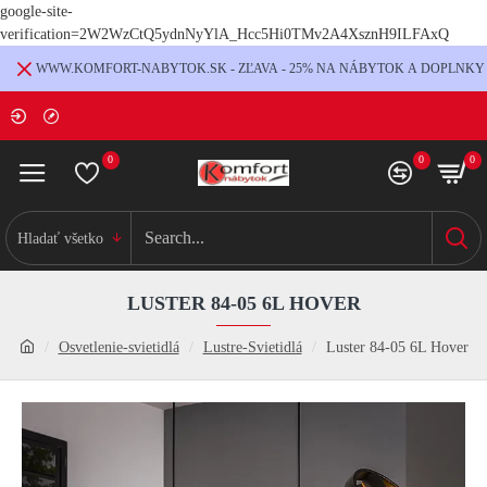
google-site-
verification=2W2WzCtQ5ydnNyYlA_Hcc5Hi0TMv2A4XsznH9ILFAxQ
WWW.KOMFORT-NABYTOK.SK - ZĽAVA - 25% NA NÁBYTOK A DOPLNKY
0
0
0
Hladať všetko
LUSTER 84-05 6L HOVER
Osvetlenie-svietidlá
Lustre-Svietidlá
Luster 84-05 6L Hover