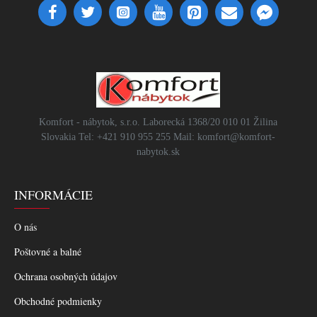
Komfort - nábytok, s.r.o. Laborecká 1368/20 010 01 Žilina
Slovakia Tel: +421 910 955 255 Mail: komfort@komfort-
nabytok.sk
INFORMÁCIE
O nás
Poštovné a balné
Ochrana osobných údajov
Obchodné podmienky