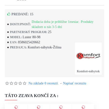
PREDANÉ: 15
Dodacia doba je približne 1mesiac. Produkty
DOSTUPNOSŤ:
skladom u nás 3-5 dní
25
PARTNERSKÝ PROGRAM:
Luster 80-98
MODEL:
8586025420662
EAN:
Komfort-nábytok-Žilina
PREDAJCA:
Komfort-nábytok
Na základe 0 recenzií.
-
Napísať recenziu
TÁTO ZĽAVA KONČÍ ZA :