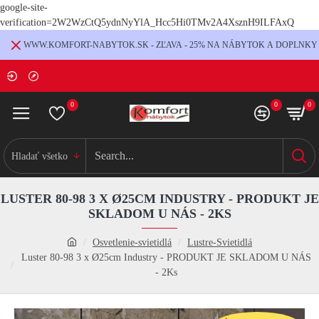
google-site-
verification=2W2WzCtQ5ydnNyYlA_Hcc5Hi0TMv2A4XsznH9ILFAxQ
WWW.KOMFORT-NABYTOK.SK - ZĽAVA - 25% NA NÁBYTOK A DOPLNKY
0
0
0
Hladať všetko
LUSTER 80-98 3 X Ø25CM INDUSTRY - PRODUKT JE
SKLADOM U NÁS - 2KS
Osvetlenie-svietidlá
Lustre-Svietidlá
Luster 80-98 3 x Ø25cm Industry - PRODUKT JE SKLADOM U NÁS
- 2Ks