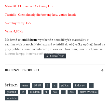
Materiál: Ukotvenie lišta čierny kov
Tienidlo: Čiernohnedý dierkovaný kov, vnútro hnedé
Svetelný zdroj: E27
Váha: 4,85Kg
Moderné svietidlá/lustre
vyrobené z netradičných materiálov v
zaujímavých tvaroch. Naše luxusné svietidlá do obývačky upútajú hneď na
prvý pohľad a stanú sa pútačom pre vaše oči. Náš eshop svietidiel ponúka
luxusné lampy, ktoré vás určite zaujmú.
RECENZIE PRODUKTU
ŠTÍTKY:
luster
80-98
3
x
ø25cm
industry
-
produkt
je
skladom
u
nás
-
2ks
lustre-svietidlá
svietidlá