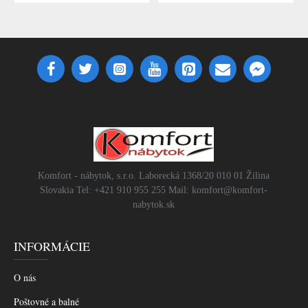
Komfort - nábytok, s.r.o. Laborecká 1368/20 010 01 Žilina
Slovakia Tel: +421 910 955 255 Mail: komfort@komfort-
nabytok.sk
INFORMÁCIE
O nás
Poštovné a balné