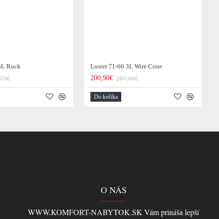
 5L Rock
Luster 71-66 3L Wire Cone
200,90€
,75€
287,00€
Do košíka
O NÁS
WWW.KOMFORT-NABYTOK.SK Vám prináša lepší