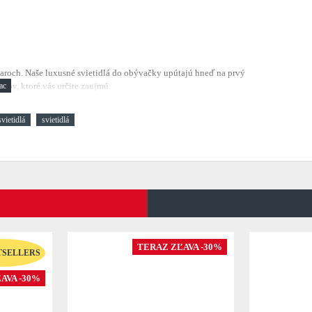
aroch. Naše luxusné svietidlá do obývačky upútajú hneď na prvý
mpy, ktoré vás určite zaujmú.
svietidlá
svietidlá
TERAZ ZĽAVA -30%
TSELLERS
AVA -30%