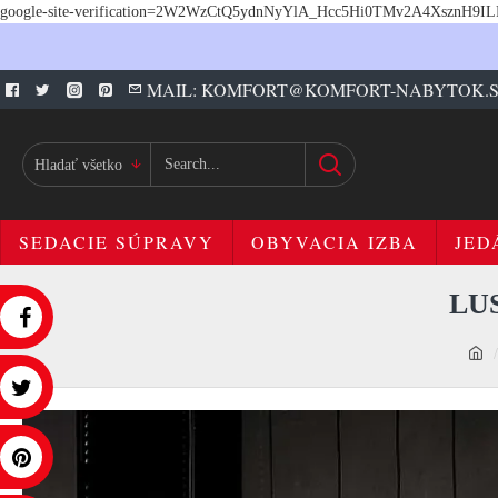
google-site-verification=2W2WzCtQ5ydnNyYlA_Hcc5Hi0TMv2A4XsznH9I
MAIL: KOMFORT@KOMFORT-NABYTOK.
Hladať všetko
SEDACIE SÚPRAVY
OBYVACIA IZBA
JED
LU