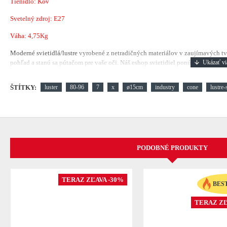
Tienidlo: Kov
Svetelný zdroj: E27
Váha: 4,75Kg
Moderné svietidlá/lustre
vyrobené z netradičných materiálov v zaujímavých tv
pohľad a stanú sa pútačom pre vaše oči. Náš eshop svietidiel ponúka luxusné la
ŠTÍTKY:
luster
80-96
7
x
ø15cm
industry
cone
lustre-
PODOBNÉ PRODUKTY
TERAZ ZĽAVA -30%
BES
TERAZ ZĽ