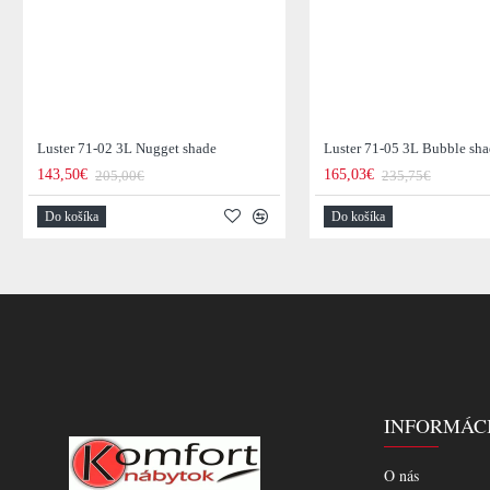
Luster 71-02 3L Nugget shade
Luster 71-05 3L Bubble sh
143,50€
165,03€
205,00€
235,75€
Do košíka
Do košíka
INFORMÁC
O nás