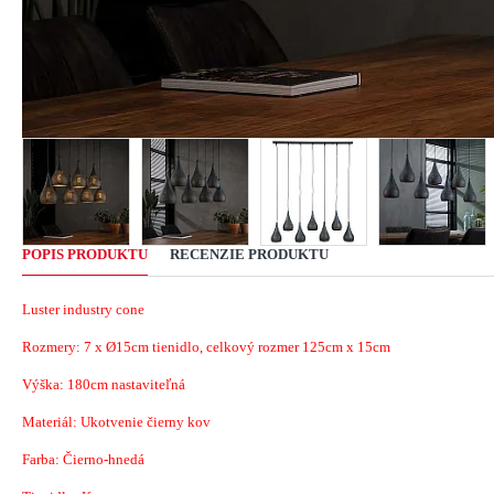
POPIS PRODUKTU
RECENZIE PRODUKTU
Luster industry cone
Rozmery: 7 x
Ø15
cm tienidlo, celkový rozmer 125cm x 15cm
Výška: 180cm
nastaviteľná
Materiál: Ukotvenie čierny kov
Farba: Čierno-hnedá