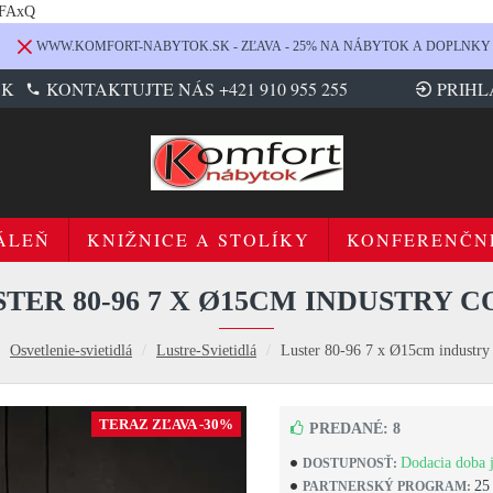
LFAxQ
WWW.KOMFORT-NABYTOK.SK - ZĽAVA - 25% NA NÁBYTOK A DOPLNKY
SK
KONTAKTUJTE NÁS +421 910 955 255
PRIHL
ÁLEŇ
KNIŽNICE A STOLÍKY
KONFERENČN
STER 80-96 7 X Ø15CM INDUSTRY C
Osvetlenie-svietidlá
Lustre-Svietidlá
Luster 80-96 7 x Ø15cm industry
TERAZ ZĽAVA -30%
PREDANÉ: 8
Dodacia doba j
DOSTUPNOSŤ:
25
PARTNERSKÝ PROGRAM: