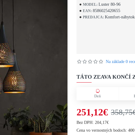
Luster 80-96
MODEL:
8586025420655
EAN:
Komfort-nábytok
PREDAJCA:
Na základe 0 rece
TÁTO ZĽAVA KONČÍ Z
Deň
251,12€
358,75
Bez DPH: 204,17€
Cena vo vernostných bodoch: 400