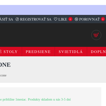
ÁSIŤ SA
REGISTROVAŤ SA
LIKE
POROVNAŤ
0
0
É STOLY
PREDSIENE
SVIETIDLÁ
DOPL
ONE
 cone
e približne 1mesiac. Produkty skladom u nás 3-5 dní