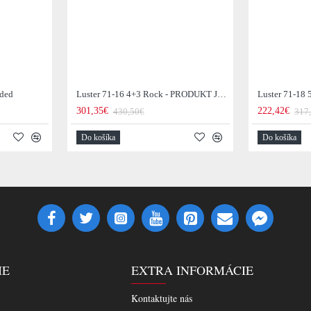
aded
Luster 71-16 4+3 Rock - PRODUKT JE SKLADOM U NÁS - 1Ks
Luster 71-18
301,35€
222,42€
430,50€
317
Do košíka
Do košíka
IE
EXTRA INFORMÁCIE
Kontaktujte nás