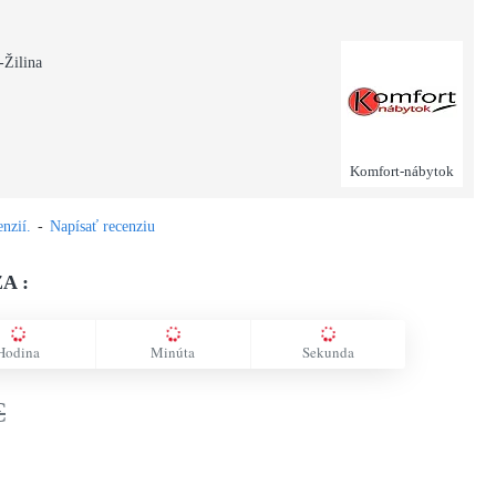
-Žilina
Komfort-nábytok
nzií.
-
Napísať recenziu
A :
Hodina
Minúta
Sekunda
€