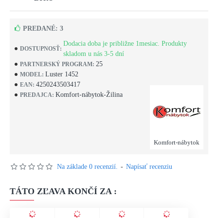
PREDANÉ: 3
Dodacia doba je približne 1mesiac. Produkty
DOSTUPNOSŤ:
skladom u nás 3-5 dní
25
PARTNERSKÝ PROGRAM:
Luster 1452
MODEL:
4250243503417
EAN:
Komfort-nábytok-Žilina
PREDAJCA:
Komfort-nábytok
Na základe 0 recenzií.
-
Napísať recenziu
TÁTO ZĽAVA KONČÍ ZA :