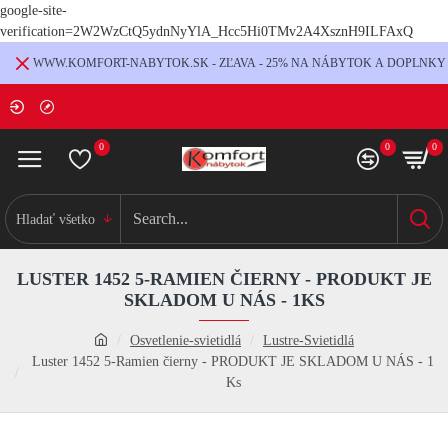
google-site-
verification=2W2WzCtQ5ydnNyYlA_Hcc5Hi0TMv2A4XsznH9ILFAxQ
WWW.KOMFORT-NABYTOK.SK - ZĽAVA - 25% NA NÁBYTOK A DOPLNKY
0
0
0
Hladať všetko
LUSTER 1452 5-RAMIEN ČIERNY - PRODUKT JE
SKLADOM U NÁS - 1KS
Osvetlenie-svietidlá
Lustre-Svietidlá
Luster 1452 5-Ramien čierny - PRODUKT JE SKLADOM U NÁS - 1
Ks