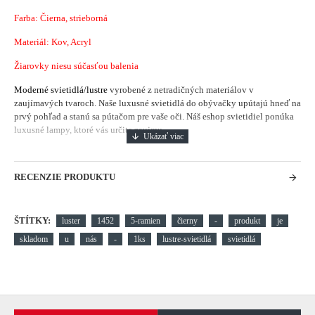
Farba: Čierna, strieborná
Materiál: Kov, Acryl
Žiarovky niesu súčasťou balenia
Moderné svietidlá/lustre
vyrobené z netradičných materiálov v
zaujímavých tvaroch. Naše luxusné svietidlá do obývačky upútajú hneď na
prvý pohľad a stanú sa pútačom pre vaše oči. Náš eshop svietidiel ponúka
luxusné lampy, ktoré vás určite zaujmu.
RECENZIE PRODUKTU
ŠTÍTKY:
luster
1452
5-ramien
čierny
-
produkt
je
skladom
u
nás
-
1ks
lustre-svietidlá
svietidlá