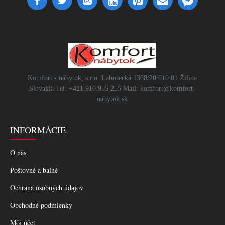
Komfort - nábytok, s.r.o. Laborecká 1368/20 010 01 Žilina
Slovakia Tel: +421 910 955 255 Mail: komfort@komfort-
nabytok.sk
INFORMÁCIE
O nás
Poštovné a balné
Ochrana osobných údajov
Obchodné podmienky
Môj účet