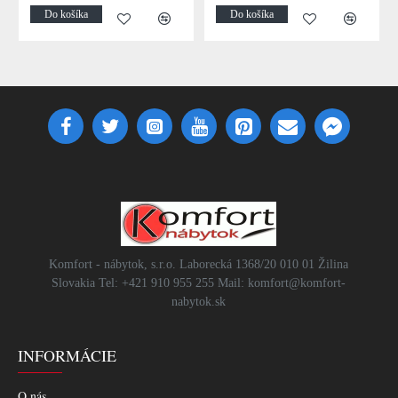
Do košíka
Do košíka
Komfort - nábytok, s.r.o. Laborecká 1368/20 010 01 Žilina
Slovakia Tel: +421 910 955 255 Mail: komfort@komfort-
nabytok.sk
INFORMÁCIE
O nás