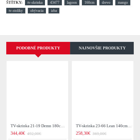
ŠTÍTKY:
tv-skrinka
43477
lagoon
160cm
drevo
mango
tv-stolíky
obývacia
izba
PODOBNÉ PRODUKTY
NAJNOVŠIE PRODUKTY
TV-skrinka 21-19 Demn 180cm Drevo Acacia
TV-skrinka 23-66 Lean 140cm Drevo Acacia
344,40€
258,30€
492,00€
369,00€