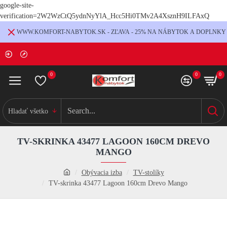
google-site-
verification=2W2WzCtQ5ydnNyYlA_Hcc5Hi0TMv2A4XsznH9ILFAxQ
WWW.KOMFORT-NABYTOK.SK - ZĽAVA - 25% NA NÁBYTOK A DOPLNKY
0
0
0
Hladať všetko
TV-SKRINKA 43477 LAGOON 160CM DREVO
MANGO
Obývacia izba
TV-stolíky
TV-skrinka 43477 Lagoon 160cm Drevo Mango