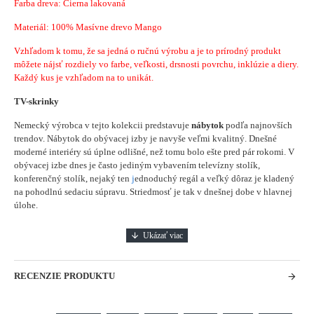
Farba dreva: Čierna lakovaná
Materiál: 100% Masívne drevo Mango
Vzhľadom k tomu, že sa jedná o ručnú výrobu a je to prírodný produkt
môžete nájsť rozdiely vo farbe, veľkosti, drsnosti povrchu, inklúzie a diery.
Každý kus je vzhľadom na to unikát.
TV-skrinky
Nemecký výrobca v tejto kolekcii predstavuje
nábytok
podľa najnovších
trendov. Nábytok do obývacej izby je navyše veľmi kvalitný. Dnešné
moderné interiéry sú úplne odlišné, než tomu bolo ešte pred pár rokomi. V
obývacej izbe dnes je často jediným vybavením televízny stolík,
konferenčný stolík, nejaký ten
j
ednoduchý regál a veľký dôraz je kladený
na pohodlnú sedaciu súpravu. Striedmosť je tak v dnešnej dobe v hlavnej
úlohe.
RECENZIE PRODUKTU