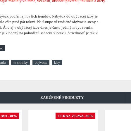
sť rozdiely vo farbe, veľkosti, drsnosti povrchu, inklúzie a diery.
bytok
podľa najnovších trendov. Nábytok do obývacej izby je
lo ešte pred pár rokmi. Na ústupe sú tradičné obývacie steny a
. Áno aj v obývacej izbe dnes je často jediným vybavením
 je kladený na pohodlnú sedaciu súpravu. Striedmosť je tak v
ander
tv-skrinky
obývacie
izby
ZAKÚPENÉ PRODUKTY
AVA -30%
TERAZ ZĽAVA -30%