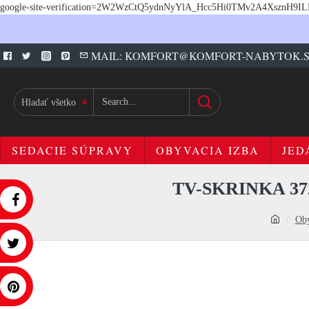
google-site-verification=2W2WzCtQ5ydnNyYlA_Hcc5Hi0TMv2A4XsznH9I
MAIL: KOMFORT@KOMFORT-NABYTOK.
Hladať všetko
SEDACIE SÚPRAVY
OBYVACIA IZBA
JED
TV-SKRINKA 3
Obý