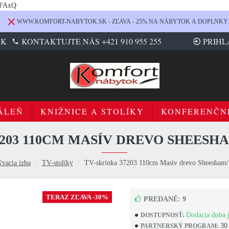
LFAxQ
WWW.KOMFORT-NABYTOK.SK - ZĽAVA - 25% NA NÁBYTOK A DOPLNKY
SK
KONTAKTUJTE NÁS +421 910 955 255
PRIHL
ÁLEŇ
KNIŽNICE A STOLÍKY
KONFERENČN
7203 110CM MASÍV DREVO SHEESH
vacia izba
TV-stolíky
TV-skrinka 37203 110cm Masív drevo Sheesham/P
TERAZ ZĽAVA -30%
PREDANÉ: 9
Dodacia doba j
DOSTUPNOSŤ:
30
PARTNERSKÝ PROGRAM: