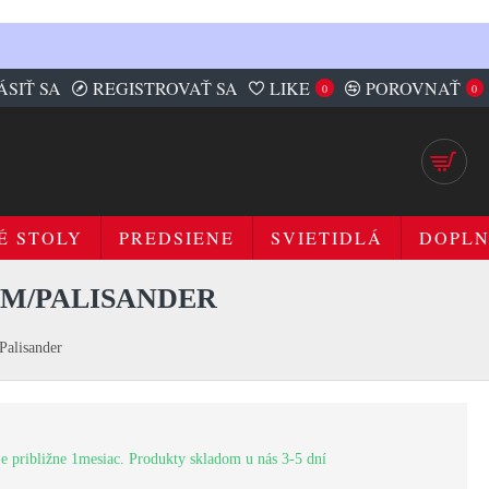
ÁSIŤ SA
REGISTROVAŤ SA
LIKE
POROVNAŤ
0
0
É STOLY
PREDSIENE
SVIETIDLÁ
DOPL
AM/PALISANDER
alisander
e približne 1mesiac. Produkty skladom u nás 3-5 dní