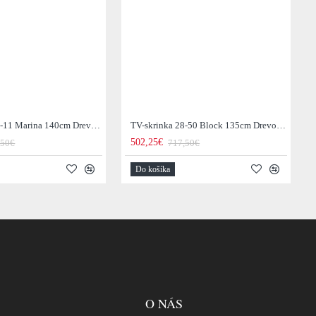
TV-skrinka 28-11 Marina 140cm Drevo Mango
TV-skrinka 28-50 Block 135cm Drevo Acacia
502,25€
,50€
717,50€
Do košíka
O NÁS