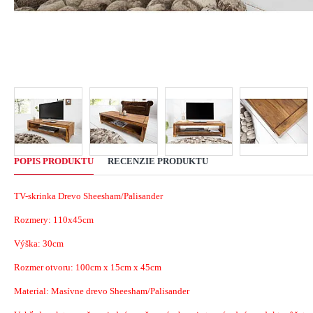
POPIS PRODUKTU
RECENZIE PRODUKTU
TV-skrinka Drevo Sheesham/Palisander
Rozmery: 110x45cm
Výška: 30cm
Rozmer otvoru:
100cm
x
15cm
x
45cm
Material: Masívne drevo Sheesham/Palisander