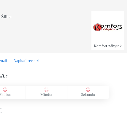
-Žilina
Komfort-nábytok
nzií.
-
Napísať recenziu
A :
Hodina
Minúta
Sekunda
€