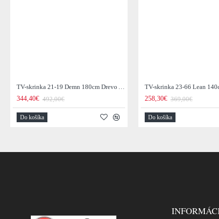
TV-skrinka 21-19 Demn 180cm Drevo Acacia
344,40€
258,30€
492,00€
369,00€
Do košíka
Do košíka
INFORMÁC