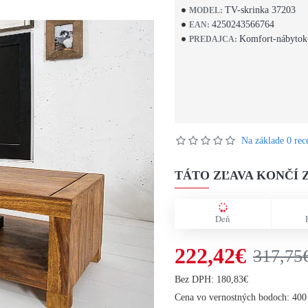
TV-skrinka 37203
MODEL:
4250243566764
EAN:
Komfort-nábytok
PREDAJCA:
Na základe 0 rece
TÁTO ZĽAVA KONČÍ Z
Deň
222,42€
317,75
Bez DPH: 180,83€
Cena vo vernostných bodoch: 400