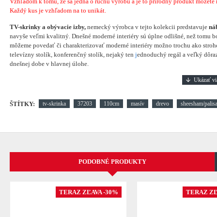
Vzhľadom k tomu, že sa jedná o ručnu výrobu a je to prírodný produkt môžete náj
Každý kus je vzhľadom na to unikát.
TV-skrinky a obývacie izby,
nemecký výrobca v tejto kolekcii predstavuje
ná
navyše veľmi kvalitný. Dnešné moderné interiéry sú úplne odlišné, než tomu bo
môžeme povedať či charakterizovať moderné interiéry možno trochu ako strohé
televízny stolík, konferenčný stolík, nejaký ten
j
ednoduchý regál a veľký dôraz
dnešnej dobe v hlavnej úlohe.
ŠTÍTKY:
tv-skrinka
37203
110cm
masív
drevo
sheesham/palis
PODOBNÉ PRODUKTY
TERAZ ZĽAVA -30%
TERAZ ZĽ