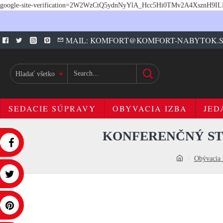
google-site-verification=2W2WzCtQ5ydnNyYlA_Hcc5Hi0TMv2A4XsznH9I
MAIL: KOMFORT@KOMFORT-NABYTOK.
Hladať všetko
SEDACIE SÚPRAVY
OBYVACIA IZBA
JED
KONFERENČNÝ ST
Obývacia 