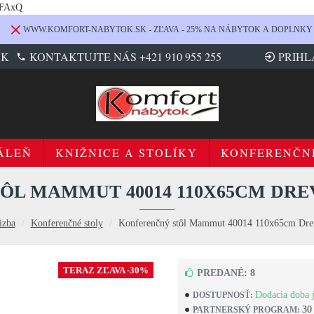
LFAxQ
WWW.KOMFORT-NABYTOK.SK - ZĽAVA - 25% NA NÁBYTOK A DOPLNKY
SK
KONTAKTUJTE NÁS +421 910 955 255
PRIHL
ÁLEŇ
KNIŽNICE A STOLÍKY
KONFERENČN
ÔL MAMMUT 40014 110X65CM DRE
izba
Konferenčné stoly
Konferenčný stôl Mammut 40014 110x65cm Dre
TERAZ ZĽAVA -30%
PREDANÉ: 8
Dodacia doba j
DOSTUPNOSŤ:
30
PARTNERSKÝ PROGRAM: