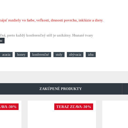
sť rozdiely vo farbe, veľkosti, drsnosti povrchu, inklúzie a diery.
čná, preto každý konferenčný stôl je unikátny. Hranaté tvary
acacia
honey
konferenčné
stoly
obývacia
izba
ZAKÚPENÉ PRODUKTY
AVA -30%
TERAZ ZĽAVA -30%