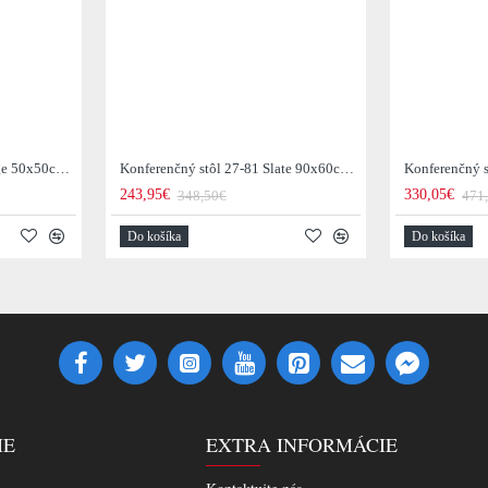
Konferenčný stôl 21-53 Edge 50x50cm 4-set Drevo Acacia
Konferenčný stôl 27-81 Slate 90x60cm 2-set Mix
243,95€
330,05€
348,50€
471
Do košíka
Do košíka
IE
EXTRA INFORMÁCIE