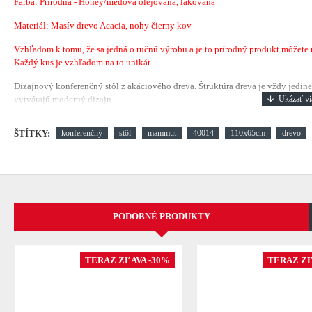
Farba: Prírodná - Honey/medová olejovaná, lakovaná
Materiál: Masív drevo Acacia, nohy čierny kov
Vzhľadom k tomu, že sa jedná o ručnú výrobu a je to prírodný produkt môžete náj
Každý kus je vzhľadom na to unikát.
Dizajnový konferenčný stôl z akáciového dreva. Štruktúra dreva je vždy jedine
vytvárajú moderný dizajn.
ŠTÍTKY:
konferenčný
stôl
mammut
40014
110x65cm
drevo
PODOBNÉ PRODUKTY
TERAZ ZĽAVA -30%
TERAZ ZĽ