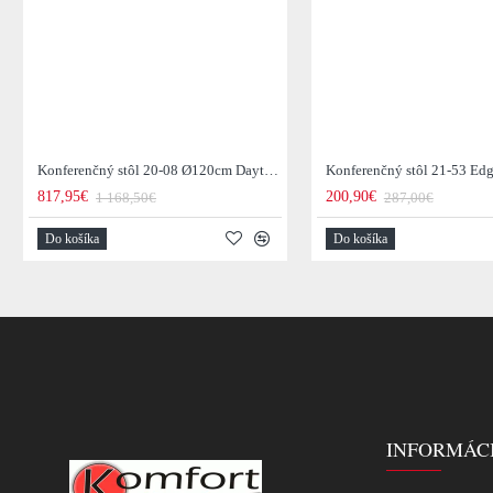
Konferenčný stôl 20-08 Ø120cm Daytona Drevo Orech-Saja
817,95€
200,90€
1 168,50€
287,00€
Do košíka
Do košíka
INFORMÁC