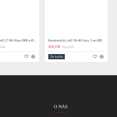
Konferenčný stôl 27-86 Slate Ø68 a Ø55cm 2-set
Konferenčný stôl 30-40 Grey 2-set Ø80 a Ø60cm Drevo Teak
416,15€
,50€
594,50€
Do košíka
O NÁS