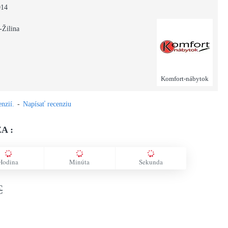
014
-Žilina
Komfort-nábytok
nzií.
-
Napísať recenziu
A :
Hodina
Minúta
Sekunda
€