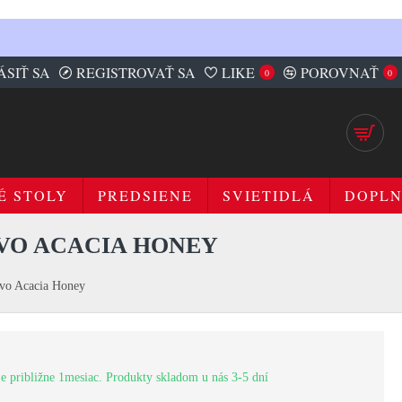
ÁSIŤ SA
REGISTROVAŤ SA
LIKE
POROVNAŤ
0
0
É STOLY
PREDSIENE
SVIETIDLÁ
DOPL
VO ACACIA HONEY
vo Acacia Honey
e približne 1mesiac. Produkty skladom u nás 3-5 dní