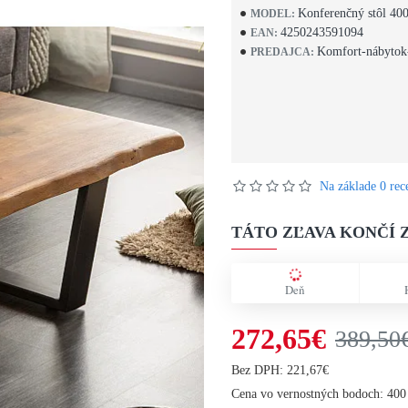
Konferenčný stôl 40
MODEL:
4250243591094
EAN:
Komfort-nábytok
PREDAJCA:
Na základe 0 rece
TÁTO ZĽAVA KONČÍ Z
Deň
272,65€
389,50
Bez DPH: 221,67€
Cena vo vernostných bodoch: 400