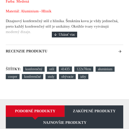
Farba: Medená
Materiál: Aluminium - Hliník
Dizajnový konferenčný stôl z hliníka. Štruktúra kovu je vždy jedinečná,
preto každý konferenčný stôl je unikátny. Okrúhle tvary vytvárajú
moderný dizajn.
RECENZIE PRODUKTU
ŠTÍTKY:
konferenčný
stôl
41435
122x70cm
aluminium
cooper
konferenčné
stoly
obývacie
izby
PODOBNÉ PRODUKTY
ZAKÚPENÉ PRODUKTY
NAJNOVŠIE PRODUKTY