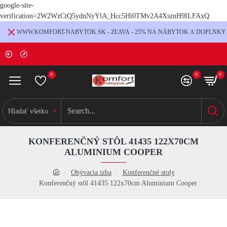
google-site-
verification=2W2WzCtQ5ydnNyYlA_Hcc5Hi0TMv2A4XsznH9ILFAxQ
WWW.KOMFORT-NABYTOK.SK - ZĽAVA - 25% NA NÁBYTOK A DOPLNKY
0
0
0
Hladať všetko
KONFERENČNÝ STÔL 41435 122X70CM
ALUMINIUM COOPER
Obývacia izba
Konferenčné stoly
Konferenčný stôl 41435 122x70cm Aluminium Cooper