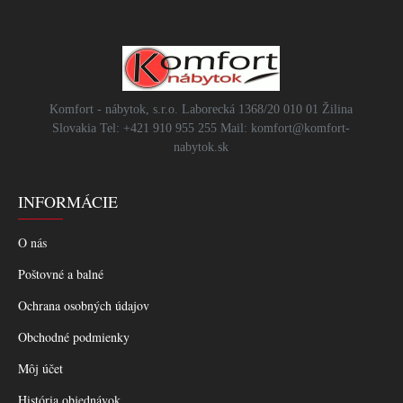
Komfort - nábytok, s.r.o. Laborecká 1368/20 010 01 Žilina
Slovakia Tel: +421 910 955 255 Mail: komfort@komfort-
nabytok.sk
INFORMÁCIE
O nás
Poštovné a balné
Ochrana osobných údajov
Obchodné podmienky
Môj účet
História objednávok