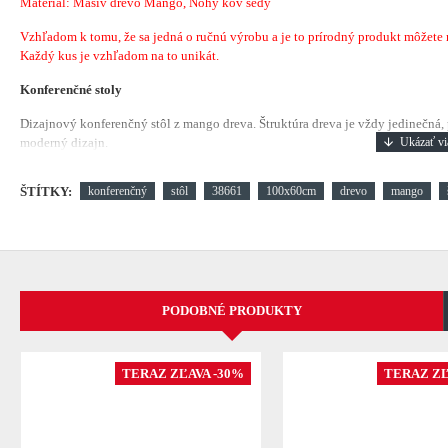
Materiál: Masív drevo Mango, Nohy kov šedý
Vzhľadom k tomu, že sa jedná o ručnú výrobu a je to prírodný produkt môžete náj
Každý kus je vzhľadom na to unikát.
Konferenčné stoly
Dizajnový konferenčný stôl z mango dreva. Štruktúra dreva je vždy jedinečná, 
moderný dizajn.
ŠTÍTKY:
konferenčný
stôl
38661
100x60cm
drevo
mango
PODOBNÉ PRODUKTY
TERAZ ZĽAVA -30%
TERAZ ZĽ