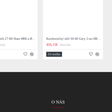
Konferenčný stôl 27-86 Slate Ø68 a Ø55cm 2-set
Konferenčný stôl 30-40 Grey 2-set Ø80 a Ø60cm Drevo Teak
416,15€
,50€
594,50€
Do košíka
O NÁS