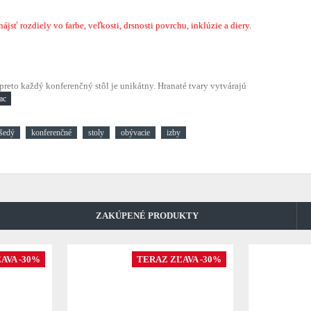
sť rozdiely vo farbe, veľkosti, drsnosti povrchu, inklúzie a diery.
preto každý konferenčný stôl je unikátny. Hranaté tvary vytvárajú
šedý
konferenčné
stoly
obývacie
izby
ZAKÚPENÉ PRODUKTY
AVA -30%
TERAZ ZĽAVA -30%