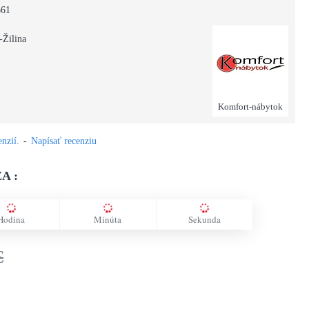
661
-Žilina
Komfort-nábytok
nzií.
-
Napísať recenziu
A :
Hodina
Minúta
Sekunda
€