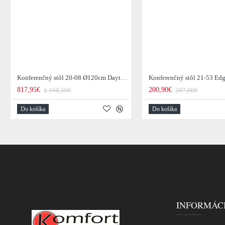
Konferenčný stôl 20-08 Ø120cm Daytona Drevo Orech-Saja
817,95€
200,90€
1 168,50€
287,00€
Do košíka
Do košíka
INFORMÁC