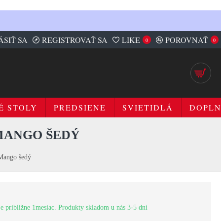
ÁSIŤ SA
REGISTROVAŤ SA
LIKE
POROVNAŤ
0
0
É STOLY
PREDSIENE
SVIETIDLÁ
DOPL
 MANGO ŠEDÝ
Mango šedý
e približne 1mesiac. Produkty skladom u nás 3-5 dní