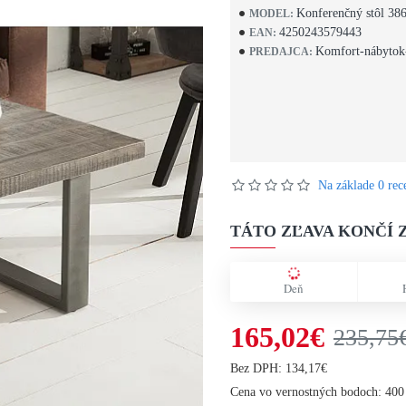
Konferenčný stôl 38
MODEL:
4250243579443
EAN:
Komfort-nábytok
PREDAJCA:
Na základe 0 rece
TÁTO ZĽAVA KONČÍ Z
Deň
165,02€
235,75
Bez DPH: 134,17€
Cena vo vernostných bodoch: 400