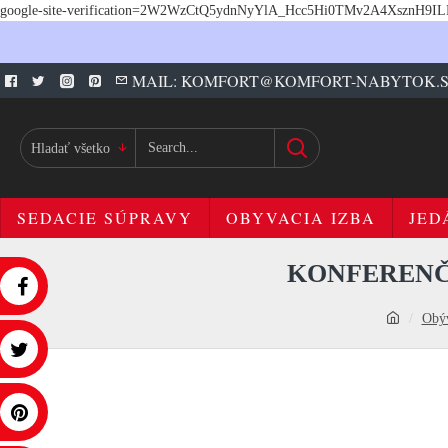
google-site-verification=2W2WzCtQ5ydnNyYlA_Hcc5Hi0TMv2A4XsznH9I
MAIL: KOMFORT@KOMFORT-NABYTOK.
Hladať všetko
SEDACIE SÚPRAVY
OBYVACIA IZBA
JED
KONFERENČN
Obýv