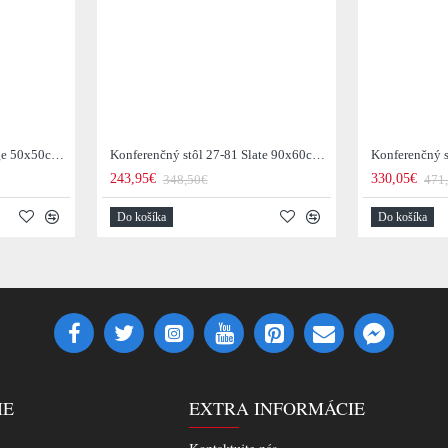
Konferenčný stôl 21-53 Edge 50x50cm 4-set Drevo Acacia
Konferenčný stôl 27-81 Slate 90x60cm 2-set Mix
243,95€
330,05€
348,50€
471
Do košíka
Do košíka
IE
EXTRA INFORMÁCIE