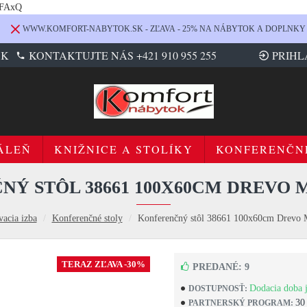
LFAxQ
WWW.KOMFORT-NABYTOK.SK - ZĽAVA - 25% NA NÁBYTOK A DOPLNKY
SK
KONTAKTUJTE NÁS +421 910 955 255
PRIHL
ÁLEŇ
KNIŽNICE A STOLÍKY
KONFERENČN
Ý STÔL 38661 100X60CM DREVO
acia izba
Konferenčné stoly
Konferenčný stôl 38661 100x60cm Drevo 
TERAZ ZĽAVA -30%
PREDANÉ: 9
Dodacia doba j
DOSTUPNOSŤ:
30
PARTNERSKÝ PROGRAM: