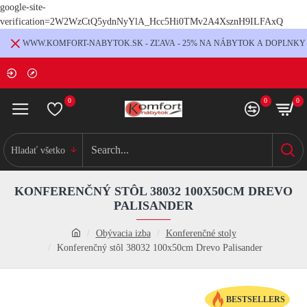
google-site-
verification=2W2WzCtQ5ydnNyYlA_Hcc5Hi0TMv2A4XsznH9ILFAxQ
WWW.KOMFORT-NABYTOK.SK - ZĽAVA - 25% NA NÁBYTOK A DOPLNKY
0
0
0
Hladať všetko
KONFERENČNÝ STÔL 38032 100X50CM DREVO
PALISANDER
Obývacia izba
Konferenčné stoly
Konferenčný stôl 38032 100x50cm Drevo Palisander
BESTSELLERS