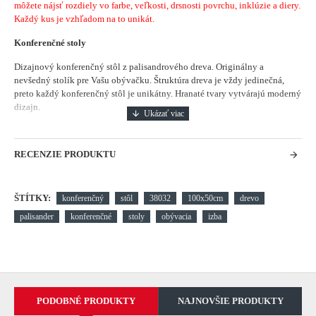
môžete nájsť rozdiely vo farbe, veľkosti, drsnosti povrchu, inklúzie a diery.
Každý kus je vzhľadom na to unikát.
Konferenčné stoly
Dizajnový konferenčný stôl z palisandrového dreva.
Originálny a
nevšedný stolík pre Vašu obývačku.
Štruktúra dreva je vždy jedinečná,
preto každý konferenčný stôl je unikátny. Hranaté tvary vytvárajú moderný
dizajn.
RECENZIE PRODUKTU
ŠTÍTKY:
konferenčný
stôl
38032
100x50cm
drevo
palisander
konferenčné
stoly
obývacia
izba
PODOBNÉ PRODUKTY
NAJNOVŠIE PRODUKTY