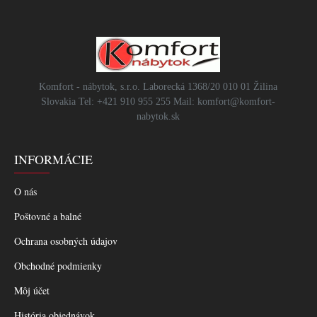
Komfort - nábytok, s.r.o. Laborecká 1368/20 010 01 Žilina
Slovakia Tel: +421 910 955 255 Mail: komfort@komfort-
nabytok.sk
INFORMÁCIE
O nás
Poštovné a balné
Ochrana osobných údajov
Obchodné podmienky
Môj účet
História objednávok