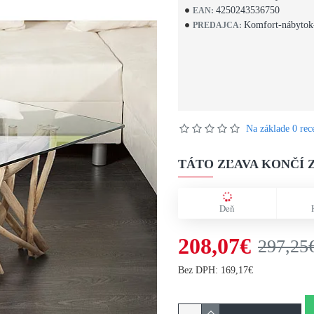
4250243536750
EAN:
Komfort-nábytok
PREDAJCA:
Na základe 0 rece
TÁTO ZĽAVA KONČÍ Z
Deň
208,07€
297,25
Bez DPH: 169,17€