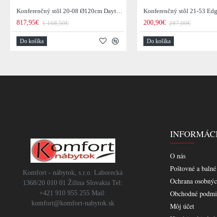
Konferenčný stôl 20-08 Ø120cm Daytona Drevo Orech-Saja
817,95€
200,90€
1 168,50€
287,00€
Do košíka
Do košíka
INFORMÁC
O nás
Poštovné a balné
Komfort - nábytok, s.r.o. Laborecká
Ochrana osobnýc
1368/20 010 01 Žilina Slovakia Tel:
Obchodné podmi
+421 910 955 255 Mail:
komfort@komfort-nabytok.sk
Môj účet