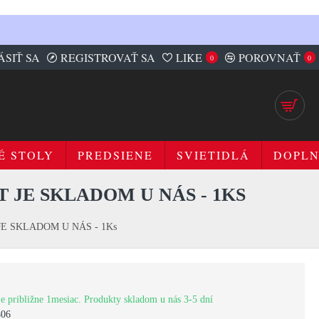
ÁSIŤ SA
REGISTROVAŤ SA
LIKE
POROVNAŤ
0
0
É STOLY
PREDSIENE
SVIETIDLÁ
DOPL
 JE SKLADOM U NÁS - 1KS
T JE SKLADOM U NÁS - 1Ks
e približne 1mesiac. Produkty skladom u nás 3-5 dní
806