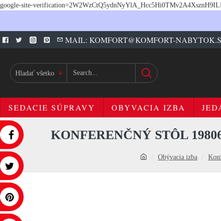
google-site-verification=2W2WzCtQ5ydnNyYlA_Hcc5Hi0TMv2A4XsznH9I
MAIL: KOMFORT@KOMFORT-NABYTOK.
Hladať všetko
SEDACIE SÚPRAVY
OBYVACIA IZBA
JED
KONFERENČNÝ STÔL 19806
Obývacia izba
Konf