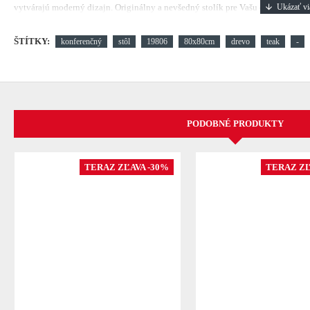
vytvárajú moderný dizajn.
Originálny a nevšedný stolík pre Vašu obývačku.
ŠTÍTKY:
konferenčný
stôl
19806
80x80cm
drevo
teak
-
PODOBNÉ PRODUKTY
TERAZ ZĽAVA -30%
TERAZ ZĽ