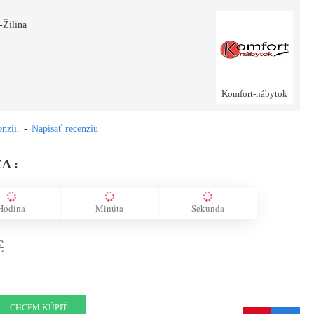
-Žilina
Komfort-nábytok
nzií.
-
Napísať recenziu
A :
Hodina
Minúta
Sekunda
€
CHCEM KÚPIŤ