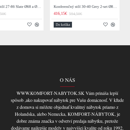
Konferenčný stôl 27-86 Slate Ø68 a Ø55cm 2-set
Konferenčný stôl 30-40 Grey 2-set Ø80 a Ø60cm Drevo Teak
416,15€
,50€
594,50€
Do košíka
O NÁS
WWW.KOMFORT-NABYTOK.SK Vám prináša lepší
spôsob ,ako nakupovať nábytok pre Vašu domácnosť. V kľude
z domova si môžete objednať kvalitný nábytok priamo z
Holandska, alebo Nemecka, KOMFORT-NÁBYTOK, je
dobre známa značka v odvetví predaja nábytku, pretože
dodávame najlepšie modely v najvyššej kvalite od roku 1992.