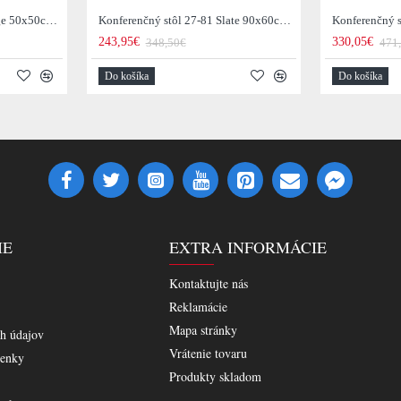
Konferenčný stôl 21-53 Edge 50x50cm 4-set Drevo Acacia
Konferenčný stôl 27-81 Slate 90x60cm 2-set Mix
243,95€
330,05€
348,50€
471
Do košíka
Do košíka
IE
EXTRA INFORMÁCIE
Kontaktujte nás
Reklamácie
Mapa stránky
h údajov
Vrátenie tovaru
enky
Produkty skladom