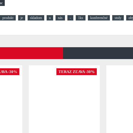
produkt
je
skladom
u
nás
-
1ks
konferenčné
stoly
ob
AVA -30%
TERAZ ZĽAVA -30%