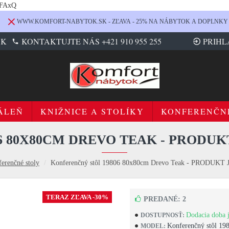
LFAxQ
WWW.KOMFORT-NABYTOK.SK - ZĽAVA - 25% NA NÁBYTOK A DOPLNKY
SK
KONTAKTUJTE NÁS +421 910 955 255
PRIHL
ÁLEŇ
KNIŽNICE A STOLÍKY
KONFERENČN
 80X80CM DREVO TEAK - PRODUKT
erenčné stoly
Konferenčný stôl 19806 80x80cm Drevo Teak - PRODUK
TERAZ ZĽAVA -30%
PREDANÉ: 2
Dodacia doba j
DOSTUPNOSŤ:
Konferenčný stôl 19
MODEL: