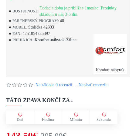
Dodacia doba je približne 1mesiac. Produkty
DOSTUPNOSŤ:
skladom u nás 3-5 dní
40
PARTNERSKÝ PROGRAM:
Stolička 42393
MODEL:
4251854725397
EAN:
Komfort-nábytok-Žilina
PREDAJCA:
Komfort-nábytok
Na základe 0 recenzií.
-
Napísať recenziu
TÁTO ZĽAVA KONČÍ ZA :
Deň
Hodina
Minúta
Sekunda
143,50€
205,00€