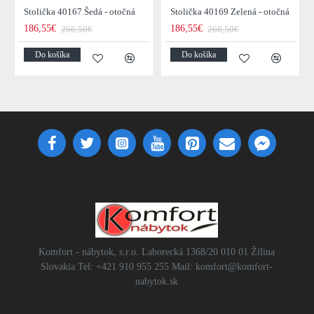
Stolička 40167 Šedá - otočná
Stolička 40169 Zelená - otočná
186,55€
186,55€
266,50€
266,50€
Do košíka
Do košíka
Komfort - nábytok, s.r.o. Laborecká 1368/20 010 01 Žilina
Slovakia Tel: +421 910 955 255 Mail: komfort@komfort-
nabytok.sk