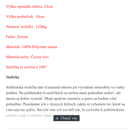
Výška operadla chrbta: 33cm
Výška područiek: 16cm
Nosnosť stoličky: 120Kg
Farba: Zelená
Materiál:
100% Polyester zamat
Materiál nohy: Čierny kov
Stolička je otočná o 180°
Stoličky
Jedálenská stolička má významné miesto pri vytváraní atmosféry vo vašej
jedálni.
Na jedálenských stoličkách sa nielen musí pohodlne sedieť, ale
musia aj dobre vyzerať. Majú správne rozmery, a preto sa budete cítiť
pohodlne. Ponúkame ich v rôznych štýloch, takže si vyberiete tie, ktoré sa
vám najviac páčia. Navyše sme ich navrhli tak, že sa hodia k jedálenským
stolom, a tak si môžete zladiť celú jedáleň.