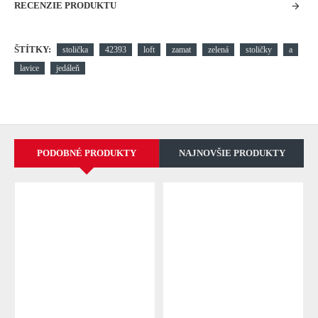
RECENZIE PRODUKTU
ŠTÍTKY:
stolička
42393
loft
zamat
zelená
stoličky
a
lavice
jedáleň
PODOBNÉ PRODUKTY
NAJNOVŠIE PRODUKTY