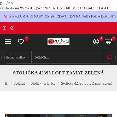
google-site-
verification=2W2WzCtQ5ydnNyYlA_Hcc5Hi0TMv2A4XsznH9ILFAxQ
WWW.KOMFORT-NABYTOK.SK - ZĽAVA - 25% NA NÁBYTOK A DOPLNKY
0
0
0
Hladať všetko
STOLIČKA 42393 LOFT ZAMAT ZELENÁ
Jedáleň
Stoličky a lavice
Stolička 42393 Loft Zamat Zelená