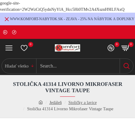
google-site-
verification=2W2WzCtQ5ydnNyYlA_Hcc5Hi0TMv2A4XsznH9ILFAxQ
WWW.KOMFORT-NABYTOK.SK - ZĽAVA - 25% NA NÁBYTOK A DOPLNKY
0
0
0
Hladať všetko
STOLIČKA 41314 LIVORNO MIKROFASER
VINTAGE TAUPE
Jedáleň
Stoličky a lavice
Stolička 41314 Livorno Mikrofaser Vintage Taupe