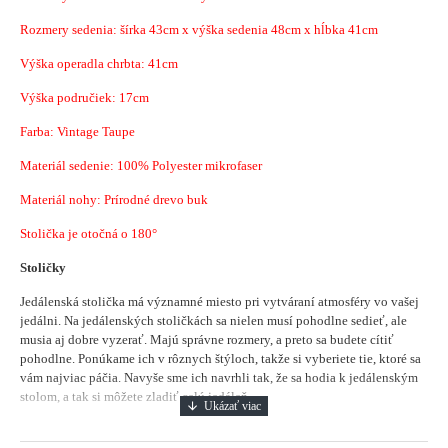
Rozmery sedenia: šírka 43cm x výška sedenia 48cm x hĺbka 41cm
Výška operadla chrbta: 41cm
Výška područiek: 17cm
Farba: Vintage Taupe
Materiál sedenie:
100% Polyester mikrofaser
Materiál nohy: Prírodné drevo buk
Stolička je otočná o 180°
Stoličky
Jedálenská stolička má významné miesto pri vytváraní atmosféry vo vašej
jedálni.
Na jedálenských stoličkách sa nielen musí pohodlne sedieť, ale
musia aj dobre vyzerať. Majú správne rozmery, a preto sa budete cítiť
pohodlne. Ponúkame ich v rôznych štýloch, takže si vyberiete tie, ktoré sa
vám najviac páčia. Navyše sme ich navrhli tak, že sa hodia k jedálenským
stolom, a tak si môžete zladiť celú jedáleň.