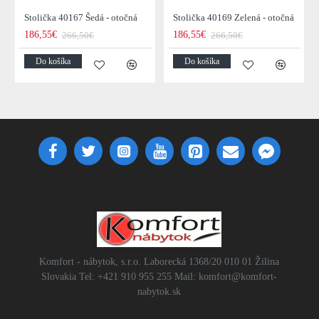
Stolička 40167 Šedá - otočná
Stolička 40169 Zelená - otočná
186,55€
186,55€
266,50€
266,50€
Do košíka
Do košíka
Komfort - nábytok, s.r.o. Laborecká 1368/20 010 01 Žilina
Slovakia Tel: +421 910 955 255 Mail: komfort@komfort-
nabytok.sk