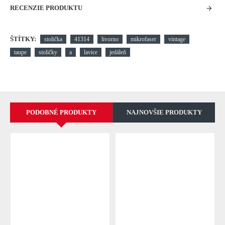
RECENZIE PRODUKTU
ŠTÍTKY:
stolička
41314
livorno
mikrofaser
vintage
taupe
stoličky
a
lavice
jedáleň
PODOBNÉ PRODUKTY
NAJNOVŠIE PRODUKTY