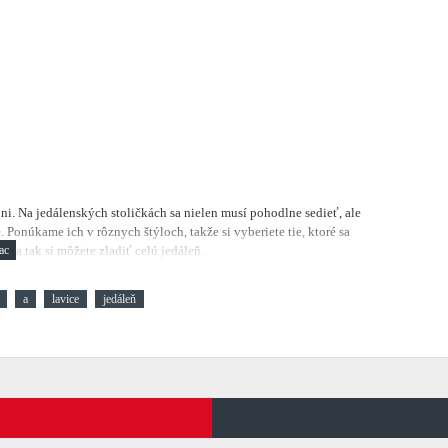
lni.
Na jedálenských stoličkách sa nielen musí pohodlne sedieť, ale
 Ponúkame ich v rôznych štýloch, takže si vyberiete tie, ktoré sa
, a tak si môžete zladiť celú jedáleň.
a
lavice
jedáleň