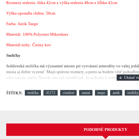
Rozmery sedenia: šírka 42cm x výška sedenia 48cm x hĺbka 42cm
Výška operadla chrbta: 50cm
Farba: Antik Taupe
Materiál:
100% Polyester Mikrofaser
Materiál nohy: Čierny kov
Stoličky
Jedálenská stolička má významné miesto pri vytváraní atmosféry vo vašej jedá
musia aj dobre vyzerať. Majú správne rozmery, a preto sa budete cítiť pohodlne.
vám najviac páčia. Navyše sme ich navrhli tak, že sa hodia k jedálenským stolom
ŠTÍTKY:
stolička
41172
comfort
zamat
taupe
antik
stoličky
PODOBNÉ PRODUKTY