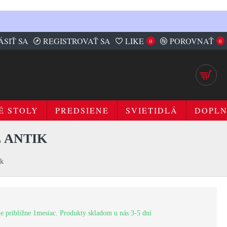
ÁSIŤ SA
REGISTROVAŤ SA
LIKE
POROVNAŤ
0
0
É STOLY
PREDSIENE
SVIETIDLÁ
DOPL
 ANTIK
ik
e približne 1mesiac. Produkty skladom u nás 3-5 dní