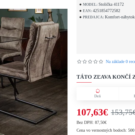
Stolička 41172
MODEL:
4251854772582
EAN:
Komfort-nábytok
PREDAJCA:
Na základe 0 rece
TÁTO ZĽAVA KONČÍ Z
Deň
107,63€
153,75
Bez DPH: 87,50€
Cena vo vernostných bodoch: 500