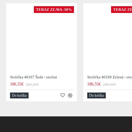
TERAZ ZĽAVA -30%
TERAZ ZĽ
Stolička 40167 Šedá - otočná
Stolička 40169 Zelená - ot
186,55€
186,55€
266,50€
266,50€
Do košíka
Do košíka