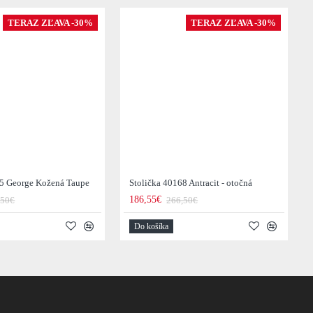
TERAZ ZĽAVA -30%
TERAZ ZĽAVA -30%
35 George Kožená Taupe
Stolička 40168 Antracit - otočná
186,55€
,50€
266,50€
Do košíka