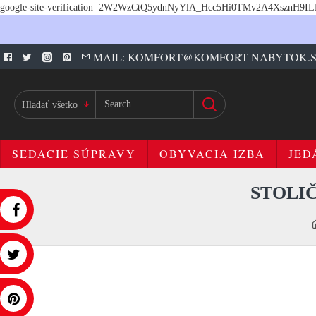
google-site-verification=2W2WzCtQ5ydnNyYlA_Hcc5Hi0TMv2A4XsznH9I
MAIL: KOMFORT@KOMFORT-NABYTOK.
Hladať všetko
SEDACIE SÚPRAVY
OBYVACIA IZBA
JED
STOLI