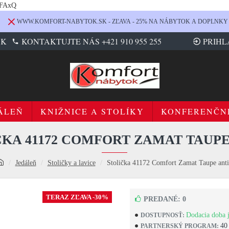
LFAxQ
WWW.KOMFORT-NABYTOK.SK - ZĽAVA - 25% NA NÁBYTOK A DOPLNKY
SK
KONTAKTUJTE NÁS +421 910 955 255
PRIHL
ÁLEŇ
KNIŽNICE A STOLÍKY
KONFERENČN
ČKA 41172 COMFORT ZAMAT TAUPE
Jedáleň
Stoličky a lavice
Stolička 41172 Comfort Zamat Taupe ant
TERAZ ZĽAVA -30%
PREDANÉ: 0
Dodacia doba j
DOSTUPNOSŤ:
40
PARTNERSKÝ PROGRAM: