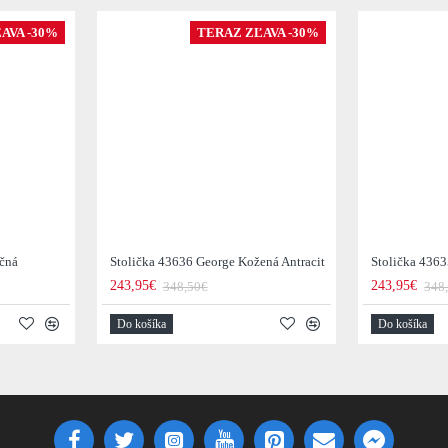
AVA -30%
TERAZ ZĽAVA -30%
očná
Stolička 43636 George Kožená Antracit
Stolička 436
243,95€
243,95€
348,50€
348
Do košíka
Do košíka