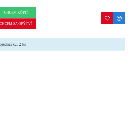
CHCEM KÚPIŤ
CHCEM SA OPÝTAŤ
bjednávku: 2 ks