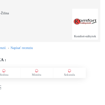
-Žilina
Komfort-nábytok
nzií.
-
Napísať recenziu
A :
Hodina
Minúta
Sekunda
€