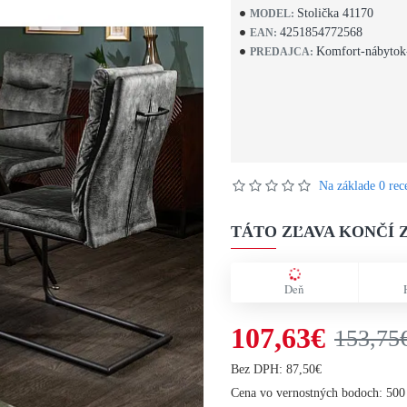
Stolička 41170
MODEL:
4251854772568
EAN:
Komfort-nábytok
PREDAJCA:
Na základe 0 rece
TÁTO ZĽAVA KONČÍ Z
Deň
107,63€
153,75
Bez DPH: 87,50€
Cena vo vernostných bodoch: 500