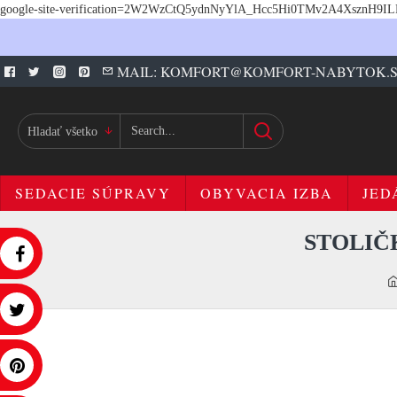
google-site-verification=2W2WzCtQ5ydnNyYlA_Hcc5Hi0TMv2A4XsznH9I
MAIL: KOMFORT@KOMFORT-NABYTOK.
Hladať všetko
SEDACIE SÚPRAVY
OBYVACIA IZBA
JED
STOLIČ