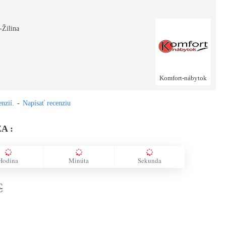
-Žilina
Komfort-nábytok
nzií.
-
Napísať recenziu
A :
Hodina
Minúta
Sekunda
€