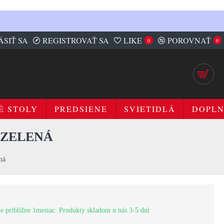
ÁSIŤ SA
REGISTROVAŤ SA
LIKE
POROVNAŤ
0
0
É STOLY
PREDSIENE
SVIETIDLÁ
DOPL
OZELENÁ
ná
e približne 1mesiac. Produkty skladom u nás 3-5 dní