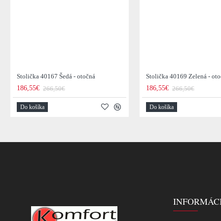
Stolička 40167 Šedá - otočná
Stolička 40169 Zelená - ot
186,55€
186,55€
266,50€
266,50€
Do košíka
Do košíka
INFORMÁC