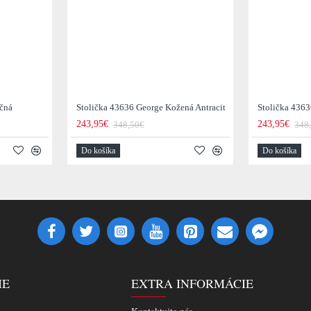
očná
Stolička 43636 George Kožená Antracit
Stolička 436
243,95€
243,95€
348,50€
348
Do košíka
Do košíka
IE
EXTRA INFORMÁCIE