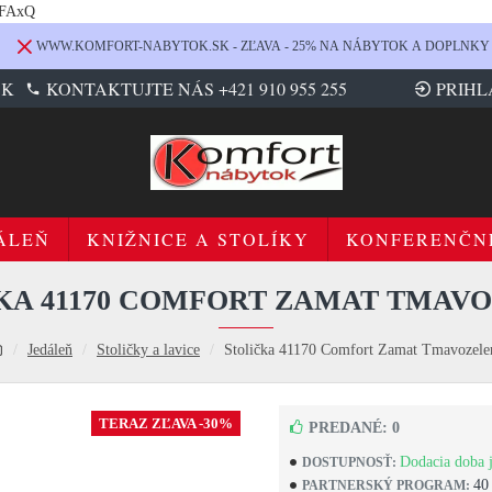
LFAxQ
WWW.KOMFORT-NABYTOK.SK - ZĽAVA - 25% NA NÁBYTOK A DOPLNKY
SK
KONTAKTUJTE NÁS +421 910 955 255
PRIHL
ÁLEŇ
KNIŽNICE A STOLÍKY
KONFERENČN
KA 41170 COMFORT ZAMAT TMAV
Jedáleň
Stoličky a lavice
Stolička 41170 Comfort Zamat Tmavozele
TERAZ ZĽAVA -30%
PREDANÉ: 0
Dodacia doba j
DOSTUPNOSŤ:
40
PARTNERSKÝ PROGRAM: