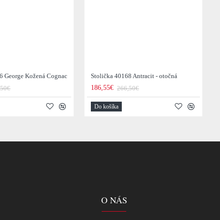
36 George Kožená Cognac
Stolička 40168 Antracit - otočná
186,55€
,50€
266,50€
Do košíka
O NÁS