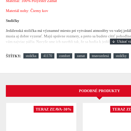
Materiál:
100% Polyester Zamat
Materiál nohy: Čierny kov
Stoličky
Jedálenská stolička má významné miesto pri vytváraní atmosféry vo vašej jedá
musia aj dobre vyzerať. Majú správne rozmery, a preto sa budete cítiť pohodlne.
vám najviac páčia. Navyše sme ich navrhli tak, že sa hodia k jedálenským stolom
ŠTÍTKY:
stolička
41170
comfort
zamat
tmavozelená
stoličky
PODOBNÉ PRODUKTY
TERAZ ZĽAVA -30%
TERAZ ZĽ