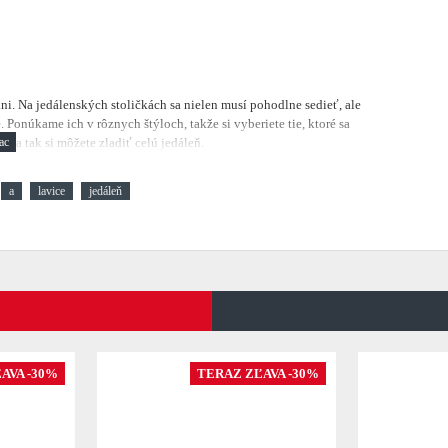
lni.
Na jedálenských stoličkách sa nielen musí pohodlne sedieť, ale
 Ponúkame ich v rôznych štýloch, takže si vyberiete tie, ktoré sa
, a tak si môžete zladiť celú jedáleň.
a
lavice
jedáleň
AVA -30%
TERAZ ZĽAVA -30%