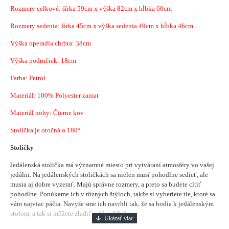
Rozmery celkové: šírka 59cm x výška 82cm x hĺbka 60cm
Rozmery sedenia: šírka 45cm x výška sedenia 49cm x hĺbka 46cm
Výška operadla chrbta: 38cm
Výška područiek: 18cm
Farba: Petrol
Materiál:
100% Polyester zamat
Materiál nohy: Čierne kov
Stolička je otočná o 180°
Stoličky
Jedálenská stolička má významné miesto pri vytváraní atmosféry vo vašej
jedálni.
Na jedálenských stoličkách sa nielen musí pohodlne sedieť, ale
musia aj dobre vyzerať. Majú správne rozmery, a preto sa budete cítiť
pohodlne. Ponúkame ich v rôznych štýloch, takže si vyberiete tie, ktoré sa
vám najviac páčia. Navyše sme ich navrhli tak, že sa hodia k jedálenským
stolom, a tak si môžete zladiť celú jedáleň.