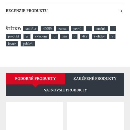
RECENZIE PRODUKTU
ŠTÍTKY:
stolička
40999
zamat
petrol
-
otočná
-
produkt
je
skladom
u
nás
-
4ks
stoličky
a
lavice
jedáleň
PODOBNÉ PRODUKTY
ZAKÚPENÉ PRODUKTY
NAJNOVŠIE PRODUKTY