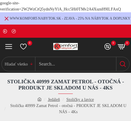
google-site-
verification=2W2WzCtQ5ydnNyYlA_Hcc5Hi0TMv2A4XsznH9ILFAxQ
WWW.KOMFORT-NABYTOK.SK - ZĽAVA - 25% NA NÁBYTOK A DOPLNKY
0
0
0
Hladať všetko
STOLIČKA 40999 ZAMAT PETROL - OTOČNÁ -
PRODUKT JE SKLADOM U NÁS - 4KS
Jedáleň
Stoličky a lavice
Stolička 40999 Zamat Petrol - otočná - PRODUKT JE SKLADOM U
NÁS - 4Ks