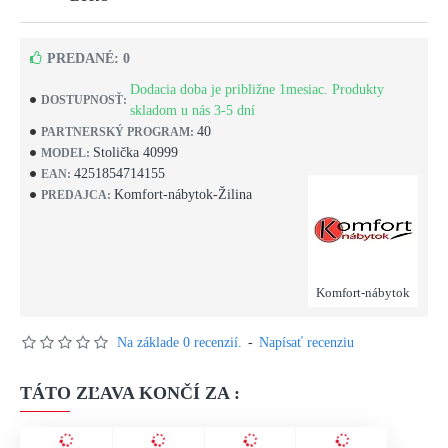
PREDANÉ: 0
Dodacia doba je približne 1mesiac. Produkty
DOSTUPNOSŤ:
skladom u nás 3-5 dní
40
PARTNERSKÝ PROGRAM:
Stolička 40999
MODEL:
4251854714155
EAN:
Komfort-nábytok-Žilina
PREDAJCA:
Komfort-nábytok
Na základe 0 recenzií.
-
Napísať recenziu
TÁTO ZĽAVA KONČÍ ZA :