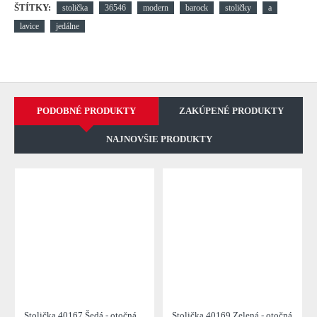
ŠTÍTKY:
stolička
36546
modern
barock
stoličky
a
lavice
jedálne
PODOBNÉ PRODUKTY
ZAKÚPENÉ PRODUKTY
NAJNOVŠIE PRODUKTY
Stolička 40167 Šedá - otočná
Stolička 40169 Zelená - otočná