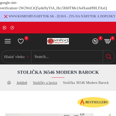
google-site-
verification=2W2WzCtQ5ydnNyYlA_Hcc5Hi0TMv2A4XsznH9ILFAxQ
WWW.KOMFORT-NABYTOK.SK - ZĽAVA - 25% NA NÁBYTOK A DOPLNKY
0
0
0
Hladať všetko
STOLIČKA 36546 MODERN BAROCK
Jedáleň
Stoličky a lavice
Stolička 36546 Modern Barock
BESTSELLERS