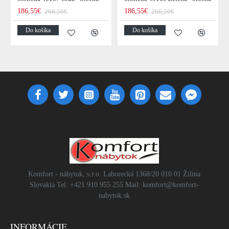
186,55€
186,55€
266,50€
266,50€
Do košíka
Do košíka
Komfort - nábytok, s.r.o. Laborecká 1368/20 010 01 Žilina
Slovakia Tel: +421 910 955 255 Mail: komfort@komfort-
nabytok.sk
INFORMÁCIE