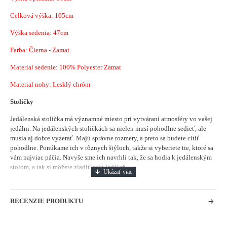
Celková výška: 105cm
Výška sedenia: 47cm
Farba: Čierna - Zamat
Material sedenie:
100% Polyester Zamat
Material nohy: Lesklý chróm
Stoličky
Jedálenská stolička má významné miesto pri vytváraní atmosféry vo vašej
jedálni.
Na jedálenských stoličkách sa nielen musí pohodlne sedieť, ale
musia aj dobre vyzerať. Majú správne rozmery, a preto sa budete cítiť
pohodlne. Ponúkame ich v rôznych štýloch, takže si vyberiete tie, ktoré sa
vám najviac páčia. Navyše sme ich navrhli tak, že sa hodia k jedálenským
stolom, a tak si môžete zladiť celú jedáleň.
RECENZIE PRODUKTU