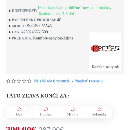
Dodacia doba je približne 1mesiac. Produkty
DOSTUPNOSŤ:
skladom u nás 3-5 dní
40
PARTNERSKÝ PROGRAM:
Stolička 36546
MODEL:
4250243561509
EAN:
Komfort-nábytok-Žilina
PREDAJCA:
Komfort-nábytok
Na základe 0 recenzií.
-
Napísať recenziu
TÁTO ZĽAVA KONČÍ ZA :
Deň
Hodina
Minúta
Sekunda
200,90€
287,00€