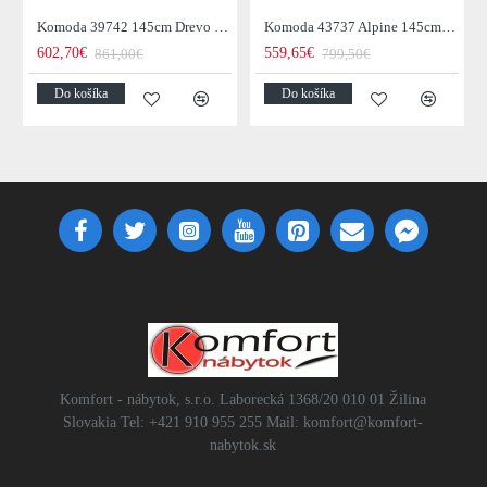
Komoda 39742 145cm Drevo Palisander Retro
Komoda 43737 Alpine 145cm Drevo Acacia Honey
602,70€
559,65€
861,00€
799,50€
Do košíka
Do košíka
Komfort - nábytok, s.r.o. Laborecká 1368/20 010 01 Žilina
Slovakia Tel: +421 910 955 255 Mail: komfort@komfort-
nabytok.sk