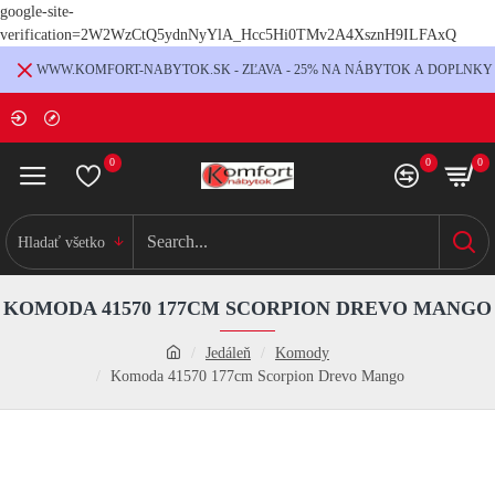
google-site-
verification=2W2WzCtQ5ydnNyYlA_Hcc5Hi0TMv2A4XsznH9ILFAxQ
WWW.KOMFORT-NABYTOK.SK - ZĽAVA - 25% NA NÁBYTOK A DOPLNKY
0
0
0
Hladať všetko
KOMODA 41570 177CM SCORPION DREVO MANGO
Jedáleň
Komody
Komoda 41570 177cm Scorpion Drevo Mango