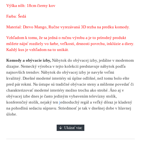
Výška nôh: 18cm čierny kov
Farba: Šedá
Material:
Drevo Mango, Ručne vyrezávaná 3D rezba na predku komody.
Vzhľadom k tomu, že sa jedná o ručnu výrobu a je to prírodný produkt
môžete nájsť rozdiely vo farbe, veľkosti, drsnosti povrchu, inklúzie a diery.
Každý kus je vzhľadom na to unikát.
Komody a obývacie izby,
Nábytok do obývacej izby, jedálne v modernom
dizajne. Nemecký výrobca v tejto kolekcii predstavuje nábytok podľa
najnovších trendov. Nábytok do obývacej izby je navyše veľmi
kvalitný. Dnešné moderné interiéry sú úplne odlišné, než tomu bolo ešte
pred pár rokmi. Na ústupe sú tradičné obývacie steny a môžeme povedať či
charakterizovať moderné interiéry možno trochu ako strohé. Áno aj v
obývacej izbe dnes je často jediným vybavením televízny stolík,
konferenčný stolík, nejaký ten
j
ednoduchý regál a veľký dôraz je kladený
na pohodlnú sedaciu súpravu. Striedmosť je tak v dnešnej dobe v hlavnej
úlohe.