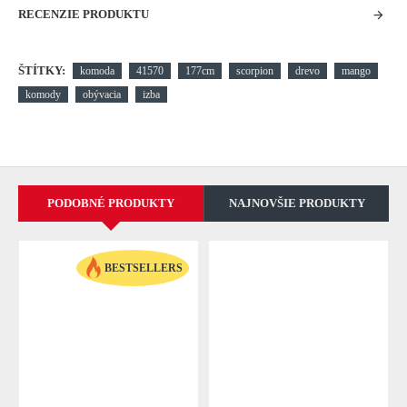
RECENZIE PRODUKTU
ŠTÍTKY:
komoda
41570
177cm
scorpion
drevo
mango
komody
obývacia
izba
PODOBNÉ PRODUKTY
NAJNOVŠIE PRODUKTY
BESTSELLERS