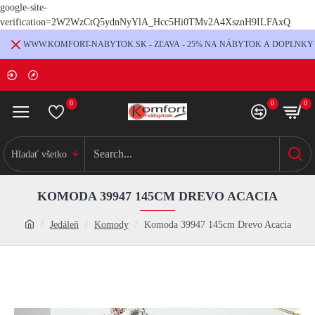
google-site-
verification=2W2WzCtQ5ydnNyYlA_Hcc5Hi0TMv2A4XsznH9ILFAxQ
WWW.KOMFORT-NABYTOK.SK - ZĽAVA - 25% NA NÁBYTOK A DOPLNKY
0
0
0
Hladať všetko
KOMODA 39947 145CM DREVO ACACIA
Jedáleň
Komody
Komoda 39947 145cm Drevo Acacia