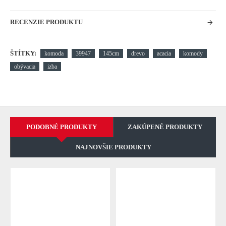
RECENZIE PRODUKTU
ŠTÍTKY:
komoda
39947
145cm
drevo
acacia
komody
obývacia
izba
PODOBNÉ PRODUKTY
ZAKÚPENÉ PRODUKTY
NAJNOVŠIE PRODUKTY