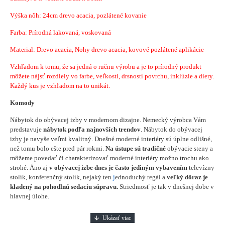
Výška nôh: 24cm drevo acacia, pozlátené kovanie
Farba: Prírodná lakovaná, voskovaná
Material:
Drevo acacia, Nohy drevo acacia, kovové pozlátené aplikácie
Vzhľadom k tomu, že sa jedná o ručnu výrobu a je to prírodný produkt
môžete nájsť rozdiely vo farbe, veľkosti, drsnosti povrchu, inklúzie a diery.
Každý kus je vzhľadom na to unikát.
Komody
Nábytok do obývacej izby v modernom dizajne. Nemecký výrobca Vám
predstavuje
nábytok podľa najnovších trendov
. Nábytok do obývacej
izby je navyše veľmi kvalitný. Dnešné moderné interiéry sú úplne odlišné,
než tomu bolo ešte pred pár rokmi.
Na ústupe sú tradičné
obývacie steny a
môžeme povedať či charakterizovať moderné interiéry možno trochu ako
strohé. Áno aj
v obývacej izbe dnes je často jediným vybavením
televízny
stolík, konferenčný stolík, nejaký ten
j
ednoduchý regál a
veľký dôraz je
kladený na pohodlnú sedaciu súpravu.
Striedmosť je tak v dnešnej dobe v
hlavnej úlohe.