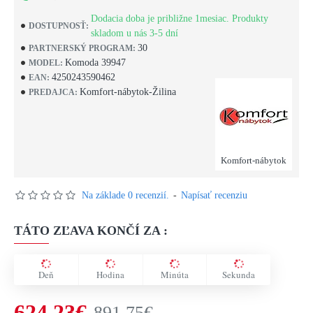
Dodacia doba je približne 1mesiac. Produkty
DOSTUPNOSŤ:
skladom u nás 3-5 dní
30
PARTNERSKÝ PROGRAM:
Komoda 39947
MODEL:
4250243590462
EAN:
Komfort-nábytok-Žilina
PREDAJCA:
Komfort-nábytok
Na základe 0 recenzií.
-
Napísať recenziu
TÁTO ZĽAVA KONČÍ ZA :
Deň
Hodina
Minúta
Sekunda
624,23€
891,75€