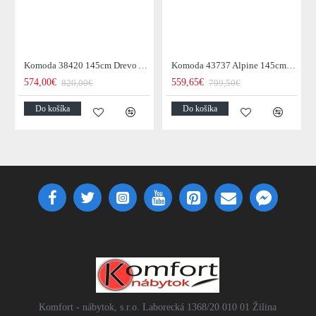
Komoda 38420 145cm Drevo Acacia Retro
Komoda 43737 Alpine 145cm Drevo Acacia Honey
574,00€
559,65€
820,00€
799,50€
Do košíka
Do košíka
Komfort - nábytok, s.r.o. Laborecká 1368/20 010 01 Žilina