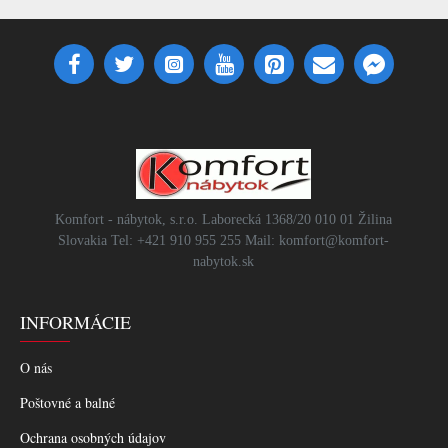
Komfort - nábytok, s.r.o. Laborecká 1368/20 010 01 Žilina
Slovakia Tel: +421 910 955 255 Mail: komfort@komfort-
nabytok.sk
INFORMÁCIE
O nás
Poštovné a balné
Ochrana osobných údajov