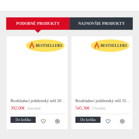
PODOBNÉ PRODUKTY
NAJNOVŠIE PRODUKTY
BESTSELLERS
BESTSELLERS
Rozkladací jedálenský stôl 20976 120/200x80cm Masív drevo Palisander
Rozkladací jedálenský stôl 35299 160/240x100cm Masív drevo Palisander
392,00€
545,30€
560,00€
779,00€
Do košíka
Do košíka