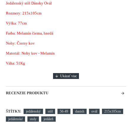
Jedálenský stôl Dánsky Ovál
Rozmery: 215x105cm
Výška: 77cm
Farba: Melamín čierna, hnedá
Nohy: Čierny kov
Materiál: Nohy kov - Melamín
Váha: 51Kg
RECENZIE PRODUKTU
ŠTÍTKY:
jedálenský
stôl
56-49
danish
ovál
215x105cm
jedálenské
stoly
jedáleň