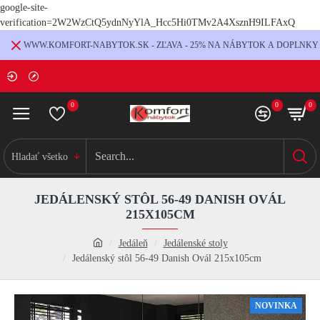
google-site-
verification=2W2WzCtQ5ydnNyYlA_Hcc5Hi0TMv2A4XsznH9ILFAxQ
WWW.KOMFORT-NABYTOK.SK - ZĽAVA - 25% NA NÁBYTOK A DOPLNKY
0
0
0
Hladať všetko
JEDÁLENSKÝ STÔL 56-49 DANISH OVÁL
215X105CM
Jedáleň
Jedálenské stoly
Jedálenský stôl 56-49 Danish Ovál 215x105cm
NOVINKA