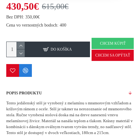
430,50€
615,00€
Bez DPH: 350,00€
Cena vo vernostných bodoch: 400
CHCEM KÚPIŤ
DO KOŠÍKA
CHCEM SA OPÝTAŤ
POPIS PRODUKTU
Tento jedálenský stôl je vyrobený z melamínu s mramorovým vzhľadom a
krížovým rámom z ocele.
Stôl je takmer na nerozoznanie od mramorového
stola.
Ručne vyrobená stolová doska má na dreve nanesenú vrstvu
melamínovej živice.
Materiál sa nanáša teplom a tlakom.
Krásny materiál v
kombinácii s dánskym oválnym tvarom vytvára trendy, no nadčasový stôl.
Tento stôl je dostupný v dvoch veľkostiach, 180cm a 215cm.