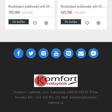
Rozkladací jedálenský stôl 20976 120/200x80cm Masív drevo Palisander
Rozkladací jedálenský stôl 35299 160/240x100cm Masív drevo Palisander
392,00€
545,30€
560,00€
779,00€
Do košíka
Do košíka
Komfort - nábytok, s.r.o. Laborecká 1368/20 010 01 Žilina
Slovakia Tel: +421 910 955 255 Mail: komfort@komfort-
nabytok.sk