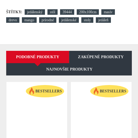
ŠTÍTKY:
jedálenský
stôl
39444
200x100cm
masív
drevo
mango
prírodné
jedálenské
stoly
jedáleň
PODOBNÉ PRODUKTY
ZAKÚPENÉ PRODUKTY
NAJNOVŠIE PRODUKTY
BESTSELLERS
BESTSELLERS