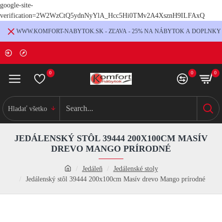
google-site-
verification=2W2WzCtQ5ydnNyYlA_Hcc5Hi0TMv2A4XsznH9ILFAxQ
WWW.KOMFORT-NABYTOK.SK - ZĽAVA - 25% NA NÁBYTOK A DOPLNKY
0
0
0
Hladať všetko
JEDÁLENSKÝ STÔL 39444 200X100CM MASÍV
DREVO MANGO PRÍRODNÉ
Jedáleň
Jedálenské stoly
Jedálenský stôl 39444 200x100cm Masív drevo Mango prírodné