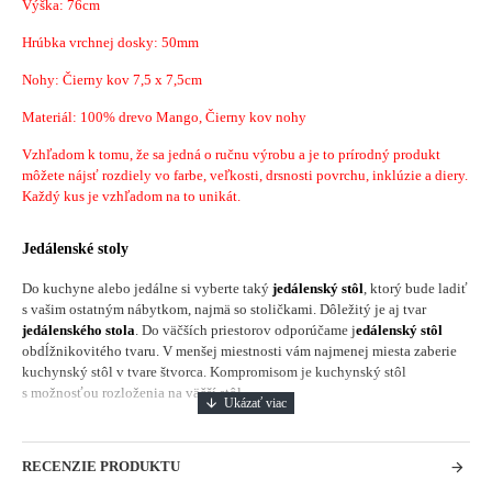
Výška: 76cm
Hrúbka vrchnej dosky: 50mm
Nohy: Čierny kov 7,5 x 7,5cm
Materiál: 100% drevo Mango, Čierny kov nohy
Vzhľadom k tomu, že sa jedná o ručnu výrobu a je to prírodný produkt
môžete nájsť rozdiely vo farbe, veľkosti, drsnosti povrchu, inklúzie a diery.
Každý kus je vzhľadom na to unikát.
Jedálenské stoly
Do kuchyne alebo jedálne si vyberte taký
jedálenský stôl
, ktorý bude ladiť
s vašim ostatným nábytkom, najmä so stoličkami. Dôležitý je aj tvar
jedálenského stola
. Do väčších priestorov odporúčame j
edálenský stôl
obdĺžnikovitého tvaru. V menšej miestnosti vám najmenej miesta zaberie
kuchynský stôl v tvare štvorca. Kompromisom je kuchynský stôl
s možnosťou rozloženia na väčší stôl.
RECENZIE PRODUKTU