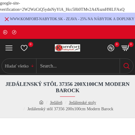
google-site-
verification=2W2WzCtQ5ydnNyYlA_Hcc5Hi0TMv2A4XsznH9ILFAxQ
WWW.KOMFORT-NABYTOK.SK - ZĽAVA - 25% NA NÁBYTOK A DOPLNKY
0
0
0
Hladať všetko
JEDÁLENSKÝ STÔL 37356 200X100CM MODERN
BAROCK
Jedáleň
Jedálenské stoly
Jedálenský stôl 37356 200x100cm Modern Barock