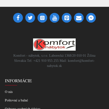
Komfort - nábytok, s.r.o. Laborecká 1368/20 010 01 Žilina
Slovakia Tel: +421 910 955 255 Mail: komfort@komfort-
nabytok.sk
INFORMÁCIE
O nás
Poštovné a balné
Ochrana osobných údajov