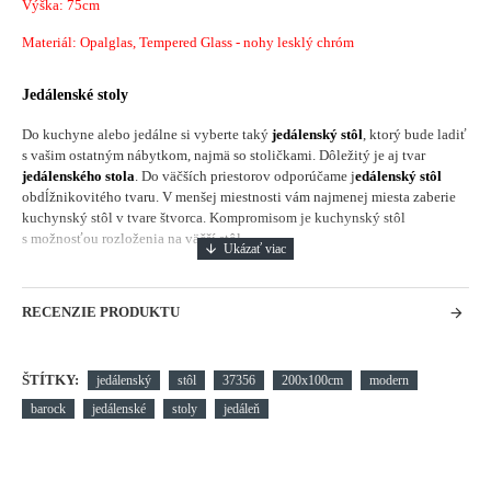
Výška: 75cm
Materiál:
Opalglas, Tempered Glass - nohy lesklý chróm
Jedálenské stoly
Do kuchyne alebo jedálne si vyberte taký
jedálenský stôl
, ktorý bude ladiť
s vašim ostatným nábytkom, najmä so stoličkami. Dôležitý je aj tvar
jedálenského stola
. Do väčších priestorov odporúčame j
edálenský stôl
obdĺžnikovitého tvaru. V menšej miestnosti vám najmenej miesta zaberie
kuchynský stôl v tvare štvorca. Kompromisom je kuchynský stôl
s možnosťou rozloženia na väčší stôl.
RECENZIE PRODUKTU
ŠTÍTKY:
jedálenský
stôl
37356
200x100cm
modern
barock
jedálenské
stoly
jedáleň