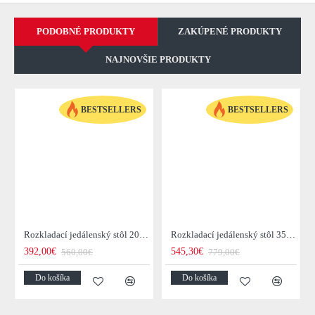
PODOBNÉ PRODUKTY
ZAKÚPENÉ PRODUKTY
NAJNOVŠIE PRODUKTY
BESTSELLERS
BESTSELLERS
Rozkladací jedálenský stôl 20976 120/200x80cm Masív drevo Palisander
Rozkladací jedálenský stôl 35299 160/240x100cm Masív drevo Palisander
392,00€
545,30€
560,00€
779,00€
Do košíka
Do košíka