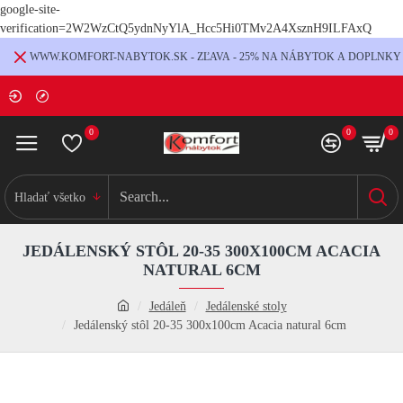
google-site-
verification=2W2WzCtQ5ydnNyYlA_Hcc5Hi0TMv2A4XsznH9ILFAxQ
WWW.KOMFORT-NABYTOK.SK - ZĽAVA - 25% NA NÁBYTOK A DOPLNKY
0
0
0
Hladať všetko
JEDÁLENSKÝ STÔL 20-35 300X100CM ACACIA
NATURAL 6CM
Jedáleň
Jedálenské stoly
Jedálenský stôl 20-35 300x100cm Acacia natural 6cm