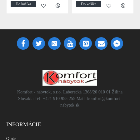
Do košíka
Do košíka
Komfort - nábytok, s.r.o. Laborecká 1368/20 010 01 Žilina
Slovakia Tel: +421 910 955 255 Mail: komfort@komfort-
nabytok.sk
INFORMÁCIE
O nás