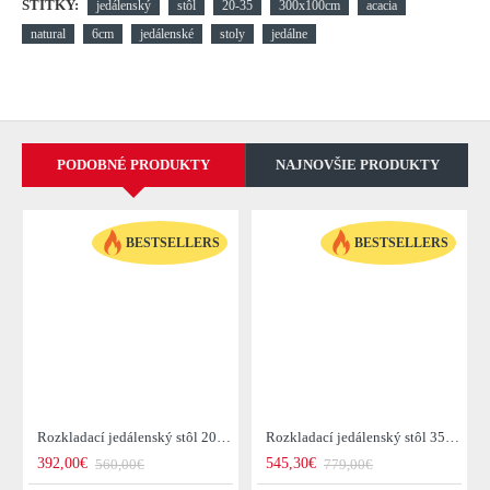
ŠTÍTKY:
jedálenský
stôl
20-35
300x100cm
acacia
natural
6cm
jedálenské
stoly
jedálne
PODOBNÉ PRODUKTY
NAJNOVŠIE PRODUKTY
BESTSELLERS
BESTSELLERS
Rozkladací jedálenský stôl 20976 120/200x80cm Masív drevo Palisander
Rozkladací jedálenský stôl 35299 160/240x100cm Masív drevo Palisander
392,00€
545,30€
560,00€
779,00€