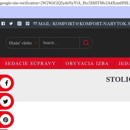
google-site-verification=2W2WzCtQ5ydnNyYlA_Hcc5Hi0TMv2A4XsznH9I
MAIL: KOMFORT@KOMFORT-NABYTOK.
Hladať všetko
SEDACIE SÚPRAVY
OBYVACIA IZBA
JED
STOLI