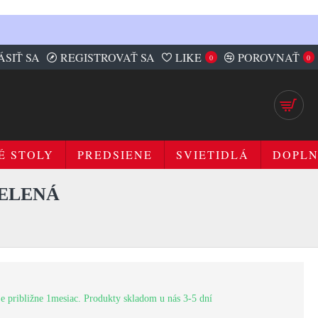
ÁSIŤ SA
REGISTROVAŤ SA
LIKE
POROVNAŤ
0
0
É STOLY
PREDSIENE
SVIETIDLÁ
DOPL
ZELENÁ
e približne 1mesiac. Produkty skladom u nás 3-5 dní