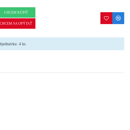
CHCEM KÚPIŤ
CHCEM SA OPÝTAŤ
bjednávku: 4 ks