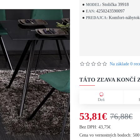
Stolička 39918
MODEL:
4250243590097
EAN:
Komfort-nábytok
PREDAJCA:
Na základe 0 rece
TÁTO ZĽAVA KONČÍ Z
Deň
53,81€
76,88€
Bez DPH: 43,75€
Cena vo vernostných bodoch: 500