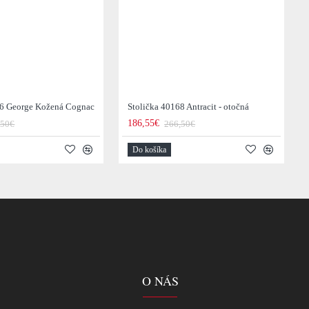
36 George Kožená Cognac
Stolička 40168 Antracit - otočná
186,55€
,50€
266,50€
Do košíka
O NÁS