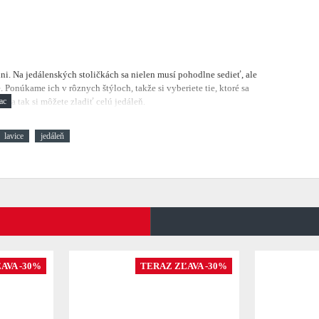
lni.
Na jedálenských stoličkách sa nielen musí pohodlne sedieť, ale
 Ponúkame ich v rôznych štýloch, takže si vyberiete tie, ktoré sa
, a tak si môžete zladiť celú jedáleň.
lavice
jedáleň
AVA -30%
TERAZ ZĽAVA -30%