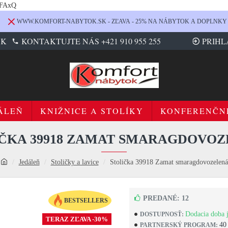
LFAxQ
WWW.KOMFORT-NABYTOK.SK - ZĽAVA - 25% NA NÁBYTOK A DOPLNKY
SK
KONTAKTUJTE NÁS +421 910 955 255
PRIHL
ÁLEŇ
KNIŽNICE A STOLÍKY
KONFERENČN
ČKA 39918 ZAMAT SMARAGDOVO
Jedáleň
Stoličky a lavice
Stolička 39918 Zamat smaragdovozelená
PREDANÉ: 12
BESTSELLERS
Dodacia doba j
DOSTUPNOSŤ:
TERAZ ZĽAVA -30%
40
PARTNERSKÝ PROGRAM: