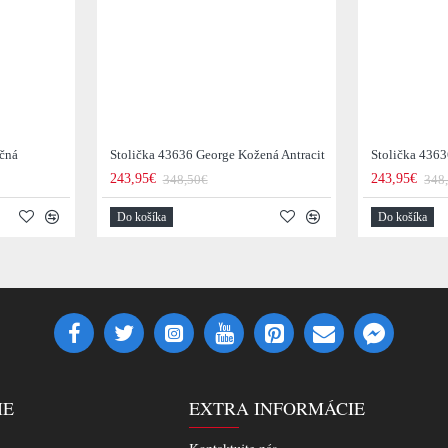
očná
Stolička 43636 George Kožená Antracit
Stolička 436
243,95€
243,95€
348,50€
348
Do košíka
Do košíka
IE
EXTRA INFORMÁCIE