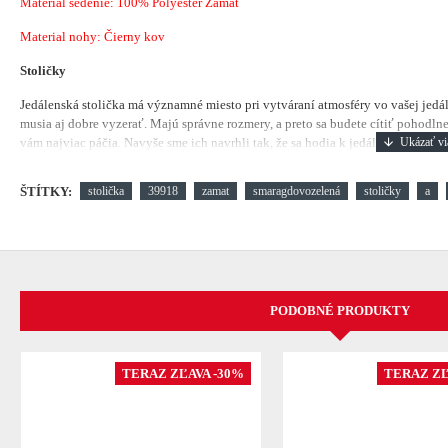
Material sedenie:
100% Polyester Zamat
Material nohy: Čierny kov
Stoličky
Jedálenská stolička má významné miesto pri vytváraní atmosféry vo vašej jedá
musia aj dobre vyzerať. Majú správne rozmery, a preto sa budete cítiť pohodlne.
vám najviac páčia. Navyše sme ich navrhli tak, že sa hodia k jedálenským stolom
ŠTÍTKY:
stolička
39918
zamat
smaragdovozelená
stoličky
a
PODOBNÉ PRODUKTY
TERAZ ZĽAVA -30%
TERAZ ZĽ