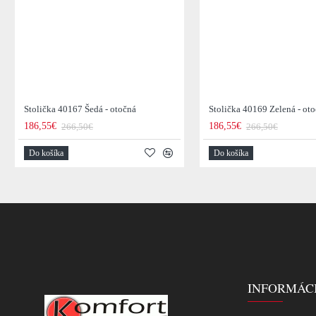
Stolička 40167 Šedá - otočná
Stolička 40169 Zelená - ot
186,55€
186,55€
266,50€
266,50€
Do košíka
Do košíka
INFORMÁC