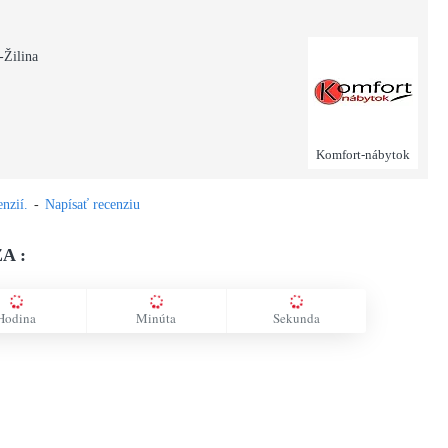
-Žilina
Komfort-nábytok
nzií.
-
Napísať recenziu
A :
Hodina
Minúta
Sekunda